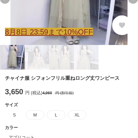
Previous slide
Ne
8
月
8
日 23:59まで10%OFF
チャイナ服 シフォンフリル重ねロング丈ワンピース
3,650
円 (税込)
4,060
円 (割引前)
サイズ
S
M
L
XL
カラー
アプリコット