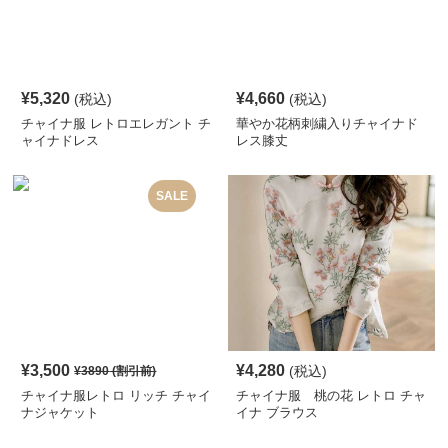
¥
5,320
¥
4,660
(税込)
(税込)
チャイナ服 レトロエレガント チ
華やか花柄刺繍入りチャイナド
ャイナドレス
レス膝丈
SALE
¥
3,500
¥
4,280
(税込)
¥
3890
(割引前)
チャイナ服レトロ リッチ チャイ
チャイナ服 桃の花 レトロ チャ
ナジャケット
イナ ブラウス