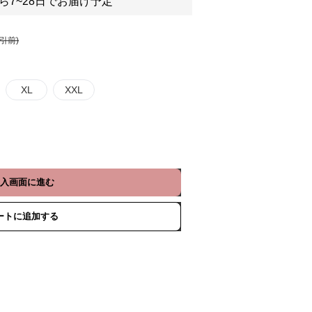
ら7~28日でお届け予定
割引前)
XL
XXL
入画面に進む
ートに追加する