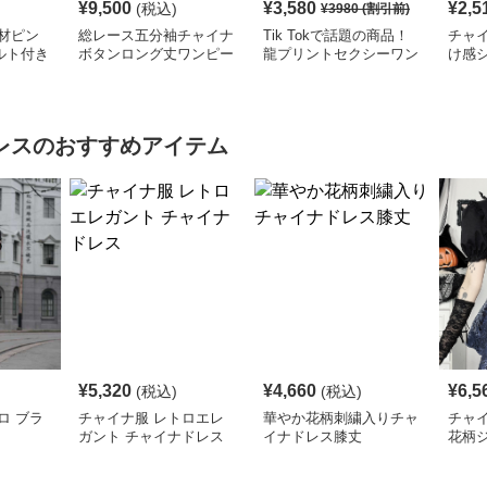
¥
9,500
¥
3,580
¥
2,5
(税込)
¥
3980
(割引前)
材ピン
総レース五分袖チャイナ
Tik Tokで話題の商品！
チャイ
ルト付き
ボタンロング丈ワンピー
龍プリントセクシーワン
け感
ス
ス
ピース
ワン
レス
のおすすめアイテム
¥
5,320
¥
4,660
¥
6,5
(税込)
(税込)
ロ ブラ
チャイナ服 レトロエレ
華やか花柄刺繍入りチャ
チャ
ガント チャイナドレス
イナドレス膝丈
花柄
レデ