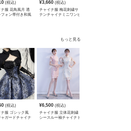
10
¥
3,660
¥
5,140
(税込)
(税込)
(税込)
ナ服 花鳥風月 透
チャイナ服 梅花刺繍サ
チャイナ服 レース袖飾
シフォン帯付き和風
テンチャイナミニワンピ
り花柄チャイナ半袖ワン
ピース
ース
ピース
もっと見る
S
60
¥
6,500
¥
2,700
(税込)
(税込)
¥
3010
(割引前)
イナ服 ゴシック風
チャイナ服 立体花刺繍
チャイナ服 花柄刺繍ホ
ジャガードチャイナ
シースルー袖チャイナド
ルターネックチャイナド
ィースドレス
レス
レス袖付き