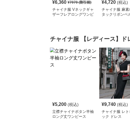
¥
6,360
¥
4,720
(税込)
¥
7070
(割引前)
チャイナ服 Vネックギャ
チャイナ服 麻素
ザーフレアロングワンピ
タックリボンベ
ース
ロングワンピー
チャイナ服
【レディース】ド
¥
5,200
¥
9,740
(税込)
(税込)
立襟チャイナボタン半袖
チャイナ服 レト
ロング丈ワンピース
ック ドレス