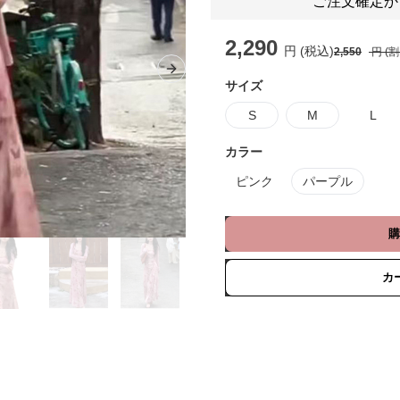
ご注文確定か
2,290
円 (税込)
2,550
円 (
Next slide
サイズ
S
M
L
カラー
ピンク
パープル
購
カ