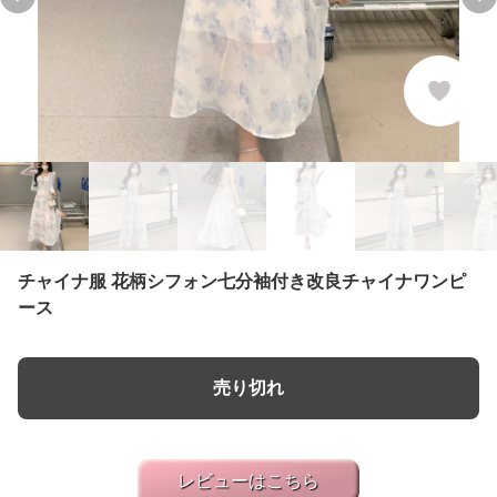
Previous slide
Ne
チャイナ服 花柄シフォン七分袖付き改良チャイナワンピ
ース
売り切れ
レビューはこちら