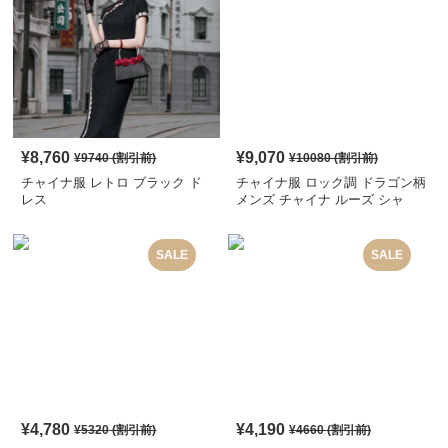
¥
8,760
¥
9,070
¥
9740
(割引前)
¥
10080
(割引前)
チャイナ服 レトロ ブラック ド
チャイナ服 ロック調 ドラゴン柄
レス
メンズ チャイナ ルーズ シャ
ツ
SALE
SALE
¥
4,780
¥
4,190
¥
5320
(割引前)
¥
4660
(割引前)