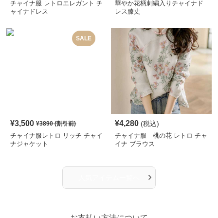
チャイナ服 レトロエレガント チ
華やか花柄刺繍入りチャイナド
ャイナドレス
レス膝丈
SALE
¥
3,500
¥
4,280
(税込)
¥
3890
(割引前)
チャイナ服レトロ リッチ チャイ
チャイナ服 桃の花 レトロ チャ
ナジャケット
イナ ブラウス
›
人気アイテム一覧へ
お支払い方法について