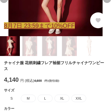
Previous slide
Ne
8
月
7
日 23:59まで10%OFF
チャイナ服 花柄刺繍フレア袖裾フリルチャイナワンピー
ス
4,140
円 (税込)
4,600
円 (割引前)
サイズ
S
M
L
XL
XXL
カラー