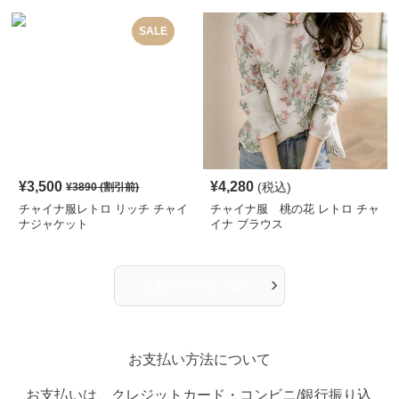
SALE
¥
3,500
¥
4,280
(税込)
¥
3890
(割引前)
チャイナ服レトロ リッチ チャイ
チャイナ服 桃の花 レトロ チャ
ナジャケット
イナ ブラウス
›
人気アイテム一覧へ
お支払い方法について
お支払いは、クレジットカード・コンビニ/銀行振り込