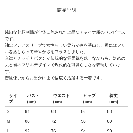
商品説明
繊細な花柄刺繍が全体に施された上品なチャイナ服のワンピース
です。
袖はフレアスリーブで女性らしい柔らかさを演出し、裾にはフリ
ルをあしらって華やかさをプラスしました。
立襟とチャイナボタンが伝統的な雰囲気を残しながらも、短めの
丈と裾のフリルデザインで現代的な可愛らしさを表現していま
す。
普段使いからお出かけまで幅広く活躍する一着です。
サイ
バスト
ウエスト
ヒップ
着丈
ズ
(cm)
(cm)
(cm)
(cm)
S
84
68
86
88
M
88
72
90
89
L
92
76
94
90