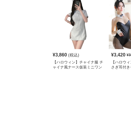
¥
3,860
¥
3,420
(税込)
¥
3
【ハロウィン】チャイナ服 チ
【ハロウィ
ャイナ風ナース仮装ミニワン
さぎ耳付き
ピース半袖
ールコスチ