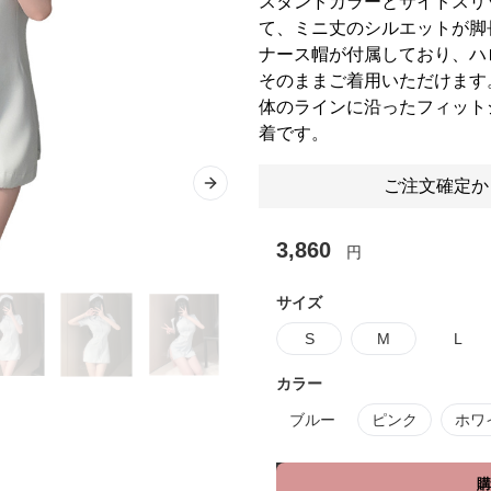
スタンドカラーとサイドスリ
て、ミニ丈のシルエットが脚
ナース帽が付属しており、ハ
そのままご着用いただけます
体のラインに沿ったフィット
着です。
ご注文確定か
Next slide
3,860
円
サイズ
S
M
L
カラー
ブルー
ピンク
ホワ
購