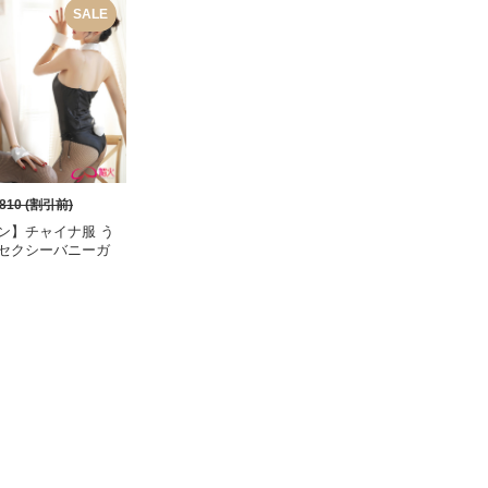
SALE
810
(割引前)
ン】チャイナ服 う
セクシーバニーガ
ューム