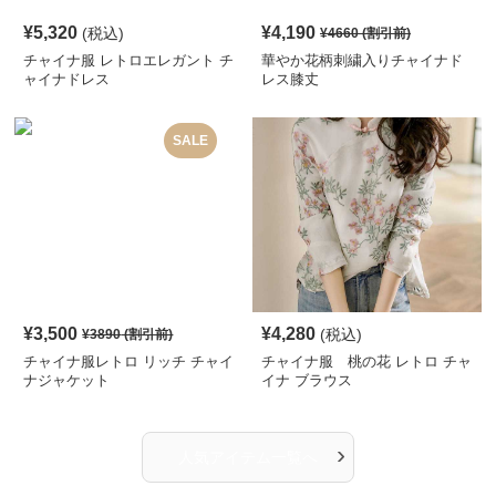
¥
5,320
¥
4,190
(税込)
¥
4660
(割引前)
チャイナ服 レトロエレガント チ
華やか花柄刺繍入りチャイナド
ャイナドレス
レス膝丈
SALE
¥
3,500
¥
4,280
(税込)
¥
3890
(割引前)
チャイナ服レトロ リッチ チャイ
チャイナ服 桃の花 レトロ チャ
ナジャケット
イナ ブラウス
›
人気アイテム一覧へ