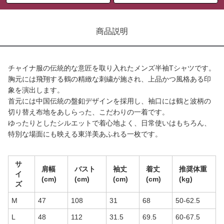
商品説明
チャイナ服の伝統的な意匠を取り入れたメンズ半袖Tシャツです。
胸元には飛翔する鶴の精緻な刺繍が施され、上品かつ風格ある印
象を演出します。
首元には中国伝統の盤釦デザインを採用し、袖口には鶴と波柄の
切り替え布地をあしらった、こだわりの一着です。
ゆったりとしたシルエットで着心地よく、日常使いはもちろん、
特別な場面にも映える東洋美あふれる一枚です。
サ
肩幅
バスト
袖丈
着丈
推奨体重
イ
(cm)
(cm)
(cm)
(cm)
(kg)
ズ
M
47
108
31
68
50-62.5
L
48
112
31.5
69.5
60-67.5