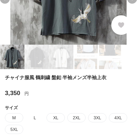
Previous slide
Ne
チャイナ服風 鶴刺繍 盤釦 半袖メンズ半袖上衣
3,350
円
サイズ
M
L
XL
2XL
3XL
4XL
5XL