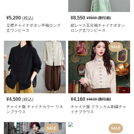
¥
5,200
¥
8,550
(税込)
¥
9500
(割引前)
立襟チャイナボタン半袖ロング
総レース五分袖チャイナボタン
丈ワンピース
ロング丈ワンピース
SALE
¥
4,500
¥
4,160
(税込)
¥
4630
(割引前)
チャイナ服 チャイナカラー リネ
チャイナ服 クラシカル刺繍チャ
ンブラウス
イナブラウス
SALE
SALE