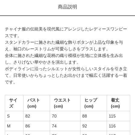
商品説明
チャイナ服の伝統美を現代風にアレンジしたレディースワンピー
スです。
スタンドカラーに施された繊細な飾りボタンが上品な印象を与
え、袖口のレーストリムが可愛らしさをプラスします。
全体に施された繊細な花柄の織り模様が生地に立体感を生み出
し、さりげない華やかさを演出します。
ボディラインに沿ったシルエットが女性らしいスタイルを引き立
て、日常使いからちょっとしたお出かけまで幅広く活躍する一着
です。
サイ
バスト
ウエスト
ヒップ
着丈
ズ
(cm)
(cm)
(cm)
(cm)
S
82
70
88
115
M
86
74
92
116