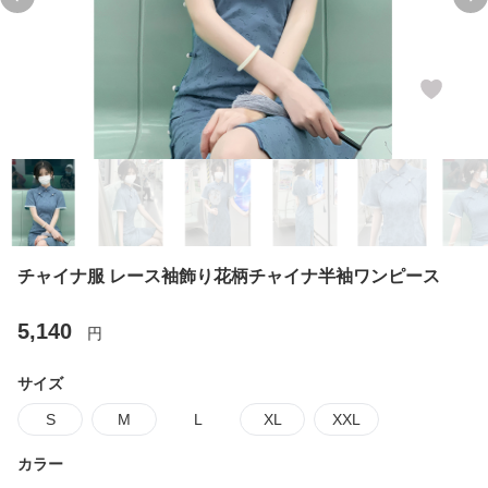
Previous slide
Ne
チャイナ服 レース袖飾り花柄チャイナ半袖ワンピース
5,140
円
サイズ
S
M
L
XL
XXL
カラー