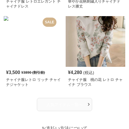
チャイナ服 レトロエレガント チ
華やか花柄刺繍入りチャイナド
ャイナドレス
レス膝丈
SALE
¥
3,500
¥
4,280
(税込)
¥
3890
(割引前)
チャイナ服レトロ リッチ チャイ
チャイナ服 桃の花 レトロ チャ
ナジャケット
イナ ブラウス
›
人気アイテム一覧へ
お支払い方法について