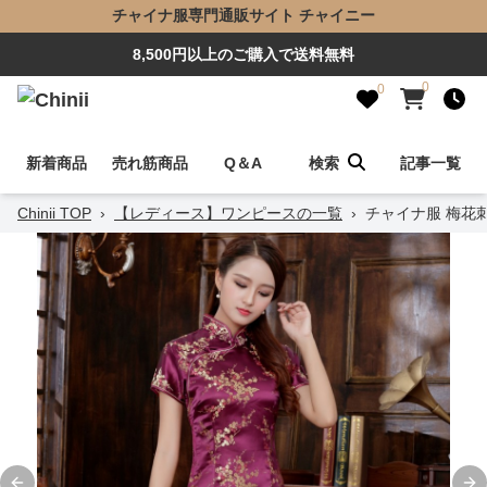
チャイナ服専門通販サイト チャイニー
8,500円以上のご購入で送料無料
0
0
新着商品
売れ筋商品
Q＆A
検索
記事一覧
Chinii TOP
›
【レディース】ワンピースの一覧
›
チャイナ服 梅花