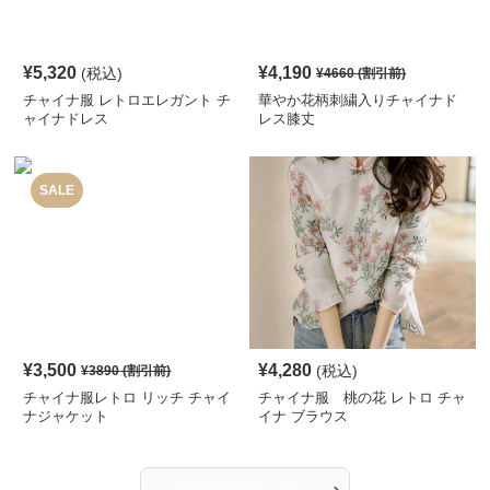
¥
5,320
¥
4,190
(税込)
¥
4660
(割引前)
チャイナ服 レトロエレガント チ
華やか花柄刺繍入りチャイナド
ャイナドレス
レス膝丈
SALE
¥
3,500
¥
4,280
(税込)
¥
3890
(割引前)
チャイナ服レトロ リッチ チャイ
チャイナ服 桃の花 レトロ チャ
ナジャケット
イナ ブラウス
›