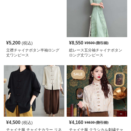
¥
5,200
¥
8,550
(税込)
¥
9500
(割引前)
立襟チャイナボタン半袖ロング
総レース五分袖チャイナボタン
丈ワンピース
ロング丈ワンピース
SALE
¥
4,500
¥
4,160
(税込)
¥
4630
(割引前)
チャイナ服 チャイナカラー リネ
チャイナ服 クラシカル刺繍チャ