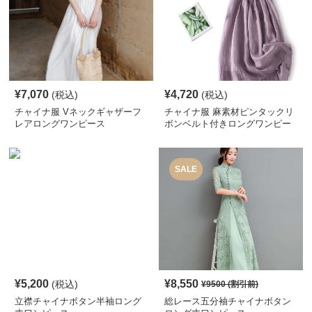
¥
7,070
¥
4,720
(税込)
(税込)
チャイナ服 Vネックギャザーフ
チャイナ服 麻素材ピンタックリ
レアロングワンピース
ボンベルト付きロングワンピー
ス
SALE
¥
5,200
¥
8,550
(税込)
¥
9500
(割引前)
立襟チャイナボタン半袖ロング
総レース五分袖チャイナボタン