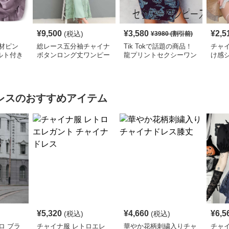
¥
9,500
¥
3,580
¥
2,5
(税込)
¥
3980
(割引前)
材ピン
総レース五分袖チャイナ
Tik Tokで話題の商品！
チャイ
ルト付き
ボタンロング丈ワンピー
龍プリントセクシーワン
け感
ス
ス
ピース
ワン
レス
のおすすめアイテム
¥
5,320
¥
4,660
¥
6,5
(税込)
(税込)
ロ ブラ
チャイナ服 レトロエレ
華やか花柄刺繍入りチャ
チャ