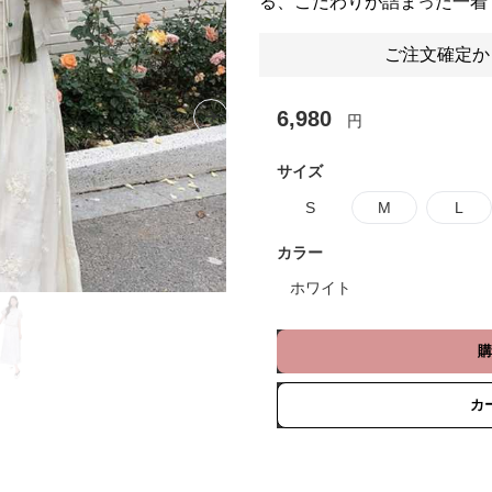
る、こだわりが詰まった一着
ご注文確定か
6,980
円
Next slide
サイズ
S
M
L
カラー
ホワイト
購
カ