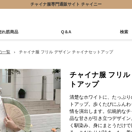
チャイナ服専門通販サイト チャイニー
売れ筋商品
Q＆A
検索
の一覧
›
チャイナ服 フリル デザイン チャイナセットアップ
チャイナ服 フリル
トアップ
清楚なホワイトに、たっぷり
トアップ。歩くたびにふんわ
情を演出します。伝統的なチ
品な甘さが引き立つデザイン
く馴染み、身にまとうだけで