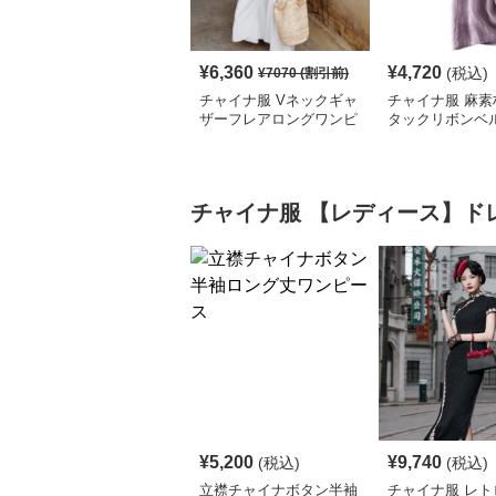
¥
6,360
¥
4,720
(税込)
¥
7070
(割引前)
チャイナ服 Vネックギャ
チャイナ服 麻素
ザーフレアロングワンピ
タックリボンベ
ース
ロングワンピー
チャイナ服
【レディース】ド
¥
5,200
¥
9,740
(税込)
(税込)
立襟チャイナボタン半袖
チャイナ服 レト