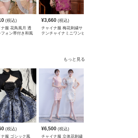
10
¥
3,660
¥
5,140
(税込)
(税込)
(税込)
ナ服 花鳥風月 透
チャイナ服 梅花刺繍サ
チャイナ服 レース袖飾
シフォン帯付き和風
テンチャイナミニワンピ
り花柄チャイナ半袖ワン
ピース
ース
ピース
もっと見る
S
60
¥
6,500
¥
2,700
(税込)
(税込)
¥
3010
(割引前)
イナ服 ゴシック風
チャイナ服 立体花刺繍
チャイナ服 花柄刺繍ホ