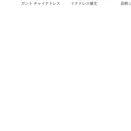
ガント チャイナドレス
イナドレス膝丈
花柄
レデ