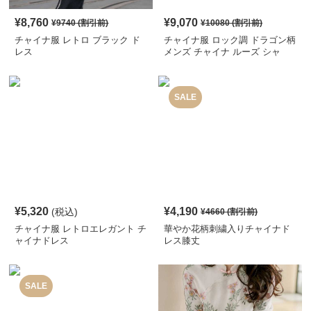
¥
8,760
¥
9,070
¥
9740
(割引前)
¥
10080
(割引前)
チャイナ服 レトロ ブラック ド
チャイナ服 ロック調 ドラゴン柄
レス
メンズ チャイナ ルーズ シャ
ツ
SALE
¥
5,320
¥
4,190
(税込)
¥
4660
(割引前)
チャイナ服 レトロエレガント チ
華やか花柄刺繍入りチャイナド
ャイナドレス
レス膝丈
SALE