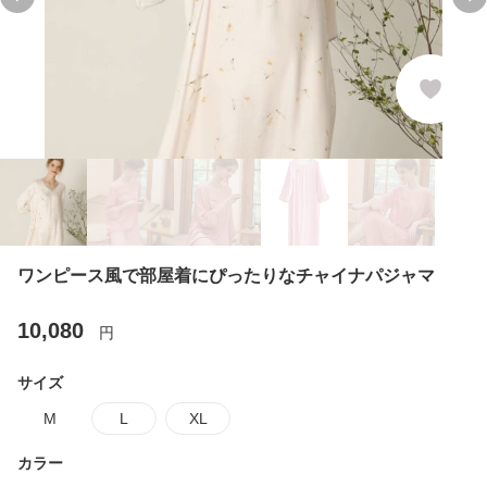
Previous slide
Ne
ワンピース風で部屋着にぴったりなチャイナパジャマ
10,080
円
サイズ
M
L
XL
カラー