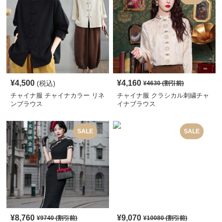
¥
4,500
¥
4,160
(税込)
¥
4630
(割引前)
チャイナ服 チャイナカラー リネ
チャイナ服 クラシカル刺繍チャ
ンブラウス
イナブラウス
SALE
SALE
¥
8,760
¥
9,070
¥
9740
(割引前)
¥
10080
(割引前)