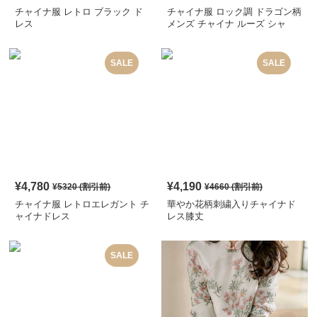
チャイナ服 レトロ ブラック ド
チャイナ服 ロック調 ドラゴン柄
レス
メンズ チャイナ ルーズ シャ
ツ
SALE
SALE
¥
4,780
¥
4,190
¥
5320
(割引前)
¥
4660
(割引前)
チャイナ服 レトロエレガント チ
華やか花柄刺繍入りチャイナド
ャイナドレス
レス膝丈
SALE