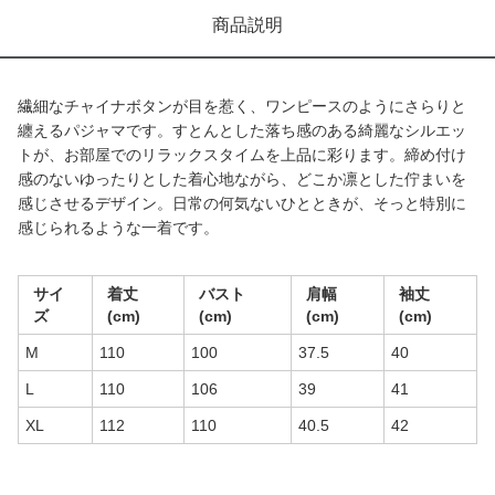
商品説明
繊細なチャイナボタンが目を惹く、ワンピースのようにさらりと
纏えるパジャマです。すとんとした落ち感のある綺麗なシルエッ
トが、お部屋でのリラックスタイムを上品に彩ります。締め付け
感のないゆったりとした着心地ながら、どこか凛とした佇まいを
感じさせるデザイン。日常の何気ないひとときが、そっと特別に
感じられるような一着です。
サイ
着丈
バスト
肩幅
袖丈
ズ
(cm)
(cm)
(cm)
(cm)
M
110
100
37.5
40
L
110
106
39
41
XL
112
110
40.5
42
商品画像