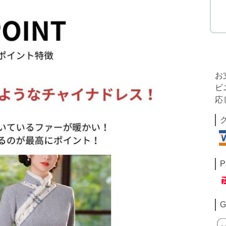
お
ビ
応
P
G