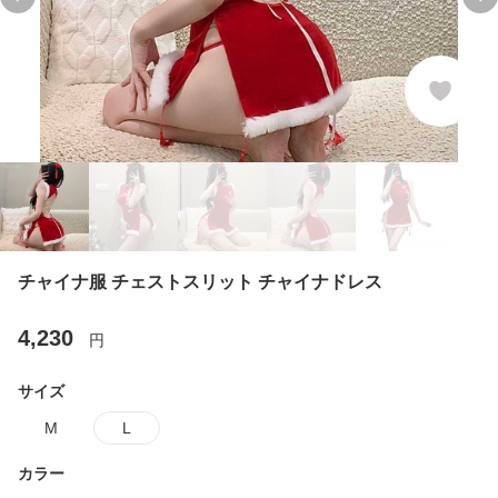
Previous slide
Ne
チャイナ服 チェストスリット チャイナドレス
4,230
円
サイズ
M
L
カラー