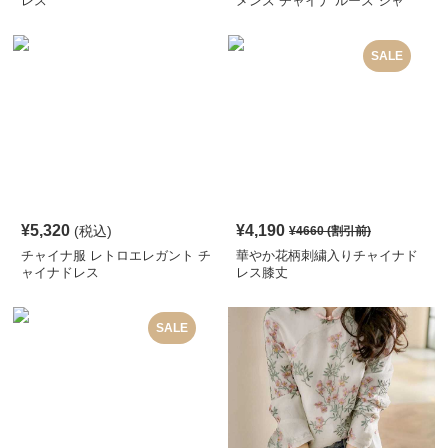
レス
メンズ チャイナ ルーズ シャ
ツ
SALE
¥
5,320
¥
4,190
(税込)
¥
4660
(割引前)
チャイナ服 レトロエレガント チ
華やか花柄刺繍入りチャイナド
ャイナドレス
レス膝丈
SALE