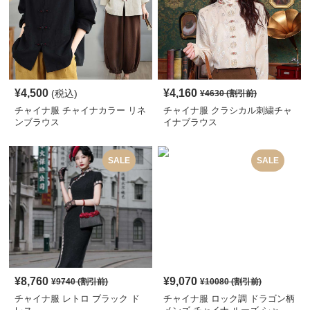
¥
4,500
¥
4,160
(税込)
¥
4630
(割引前)
チャイナ服 チャイナカラー リネ
チャイナ服 クラシカル刺繍チャ
ンブラウス
イナブラウス
SALE
SALE
¥
8,760
¥
9,070
¥
9740
(割引前)
¥
10080
(割引前)
チャイナ服 レトロ ブラック ド
チャイナ服 ロック調 ドラゴン柄