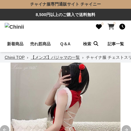
チャイナ服専門通販サイト チャイニー
8,500円以上のご購入で送料無料
0
0
新着商品
売れ筋商品
Q＆A
検索
記事一覧
Chinii TOP
›
【メンズ】パジャマの一覧
›
チャイナ服 チェストス