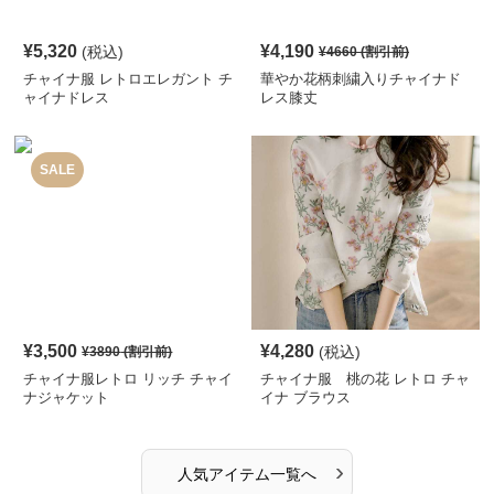
¥
5,320
¥
4,190
(税込)
¥
4660
(割引前)
チャイナ服 レトロエレガント チ
華やか花柄刺繍入りチャイナド
ャイナドレス
レス膝丈
SALE
¥
3,500
¥
4,280
(税込)
¥
3890
(割引前)
チャイナ服レトロ リッチ チャイ
チャイナ服 桃の花 レトロ チャ
ナジャケット
イナ ブラウス
›
人気アイテム一覧へ