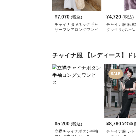
¥
7,070
¥
4,720
(税込)
(税込)
チャイナ服 Vネックギャ
チャイナ服 麻素
ザーフレアロングワンピ
タックリボンベ
ース
ロングワンピー
チャイナ服
【レディース】ド
SALE
¥
5,200
¥
8,760
(税込)
¥
9740
(
立襟チャイナボタン半袖
チャイナ服 レト