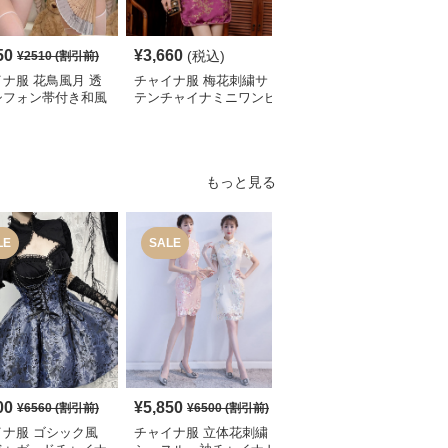
50
¥
3,660
¥
5,140
(税込)
(税込)
¥
2510
(割引前)
ナ服 花鳥風月 透
チャイナ服 梅花刺繍サ
チャイナ服 レース袖飾
シフォン帯付き和風
テンチャイナミニワンピ
り花柄チャイナ半袖ワン
ピース
ース
ピース
もっと見る
LE
SALE
SALE
00
¥
5,850
¥
2,700
¥
6560
(割引前)
¥
6500
(割引前)
¥
3010
(割引前)
イナ服 ゴシック風
チャイナ服 立体花刺繍
チャイナ服 花柄刺繍ホ