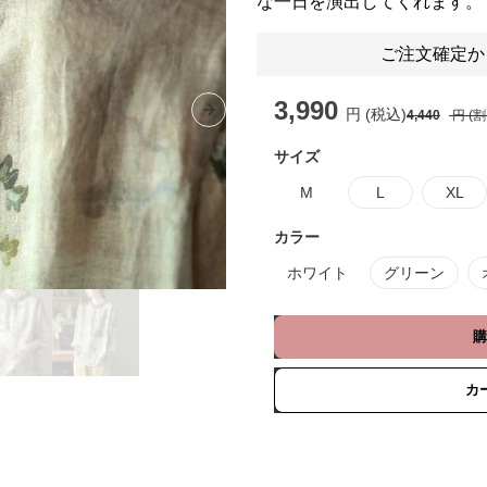
な一日を演出してくれます。
ご注文確定か
3,990
円 (税込)
4,440
円 (
Next slide
サイズ
M
L
XL
カラー
ホワイト
グリーン
購
カ