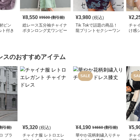
¥
8,550
¥
3,980
¥
2,2
(税込)
¥
9500
(割引前)
材ピン
総レース五分袖チャイナ
Tik Tokで話題の商品！
チャイ
ルト付き
ボタンロング丈ワンピー
龍プリントセクシーワン
け感
ス
ス
ピース
ワン
レス
のおすすめアイテム
SALE
SA
¥
5,320
¥
4,190
¥
5,9
(税込)
割引前)
¥
4660
(割引前)
ロ ブラ
チャイナ服 レトロエレ
華やか花柄刺繍入りチャ
チャ