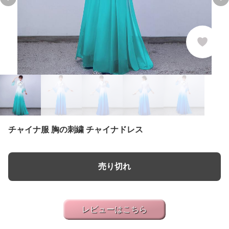
Previous slide
Ne
チャイナ服 胸の刺繍 チャイナドレス
売り切れ
レビューはこちら