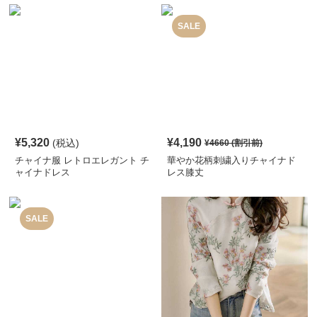
SALE
¥
5,320
¥
4,190
(税込)
¥
4660
(割引前)
チャイナ服 レトロエレガント チ
華やか花柄刺繍入りチャイナド
ャイナドレス
レス膝丈
SALE