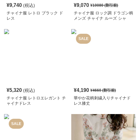
¥
9,740
¥
9,070
(税込)
¥
10080
(割引前)
チャイナ服 レトロ ブラック ド
チャイナ服 ロック調 ドラゴン柄
レス
メンズ チャイナ ルーズ シャ
ツ
SALE
¥
5,320
¥
4,190
(税込)
¥
4660
(割引前)
チャイナ服 レトロエレガント チ
華やか花柄刺繍入りチャイナド
ャイナドレス
レス膝丈
SALE