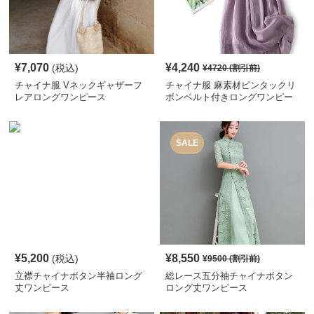
¥
7,070
¥
4,240
(税込)
¥
4720
(割引前)
チャイナ服 Vネックギャザーフ
チャイナ服 麻素材ピンタックリ
レアロングワンピース
ボンベルト付きロングワンピー
ス
SALE
¥
5,200
¥
8,550
(税込)
¥
9500
(割引前)
立襟チャイナボタン半袖ロング
総レース五分袖チャイナボタン
丈ワンピース
ロング丈ワンピース