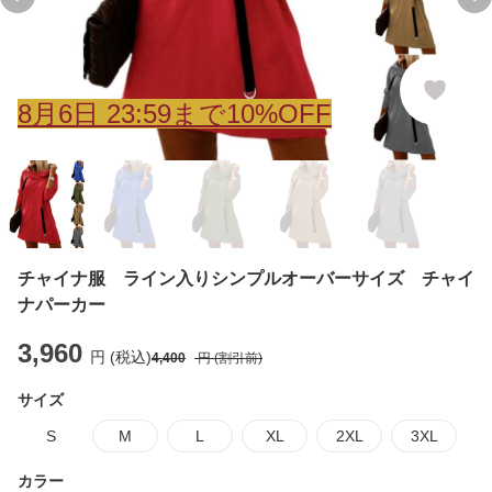
Previous slide
Ne
8
月
6
日 23:59まで10%OFF
チャイナ服 ライン入りシンプルオーバーサイズ チャイ
ナパーカー
3,960
円 (税込)
4,400
円 (割引前)
サイズ
S
M
L
XL
2XL
3XL
カラー