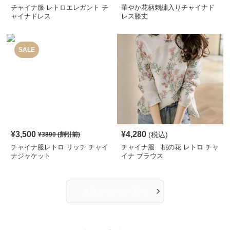
チャイナ服 レトロエレガント チ
華やか花柄刺繍入りチャイナド
ャイナドレス
レス膝丈
SALE
¥
3,500
¥
4,280
(税込)
¥
3890
(割引前)
チャイナ服レトロ リッチ チャイ
チャイナ服 桃の花 レトロ チャ
ナジャケット
イナ ブラウス
›
人気アイテム一覧へ