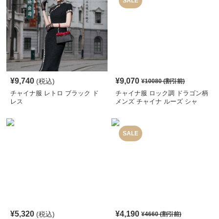
SALE
¥
9,740
¥
9,070
(税込)
¥
10080
(割引前)
チャイナ服 レトロ ブラック ド
チャイナ服 ロック調 ドラゴン柄
レス
メンズ チャイナ ルーズ シャ
ツ
SALE
¥
5,320
¥
4,190
(税込)
¥
4660
(割引前)