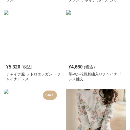
レス
メンズ チャイナ ルーズ シャ
ツ
¥
5,320
¥
4,660
(税込)
(税込)
チャイナ服 レトロエレガント チ
華やか花柄刺繍入りチャイナド
ャイナドレス
レス膝丈
SALE