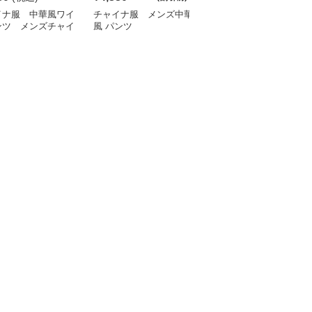
イナ服 中華風ワイ
チャイナ服 メンズ中華
チャイナ服 龍柄刺繍入
ンツ メンズチャイ
風 パンツ
りチャイナ風メンズサル
エルパンツ