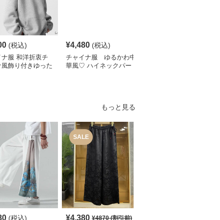
00
¥
4,480
¥
10,080
(税込)
(税込)
(税込)
イナ服 和洋折衷チ
チャイナ服 ゆるかわ中
チャイナ服 チャイナデ
ナ風飾り付きゆった
華風♡ ハイネックパー
ザインモチーフ チャイ
ーカー
カー
ナパーカー
もっと見る
SALE
80
¥
4,380
¥
5,010
(税込)
(税込)
¥
4870
(割引前)