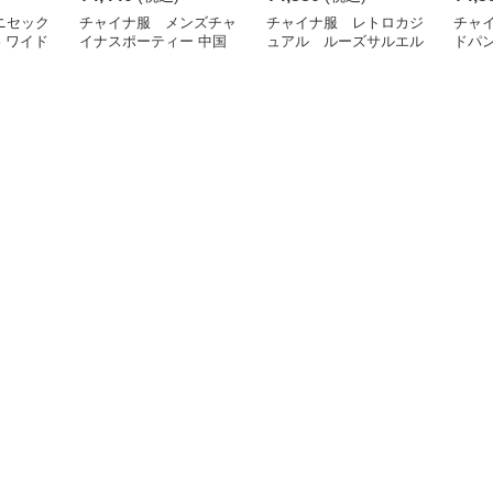
ニセック
チャイナ服 メンズチャ
チャイナ服 レトロカジ
チャ
影 ワイド
イナスポーティー 中国
ュアル ルーズサルエル
ドパ
風 ワイドサイズパンツ
パンツ メンズチャイナ
ナ