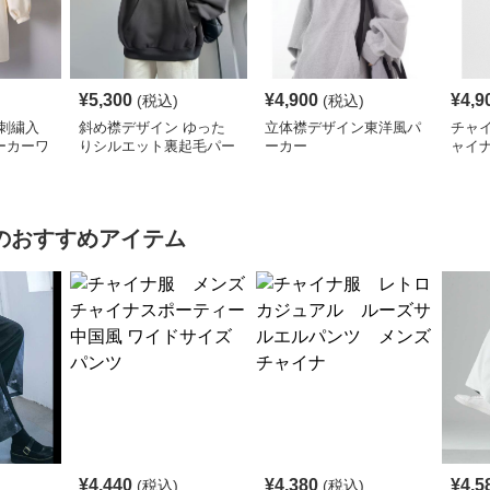
¥
5,300
¥
4,900
¥
4,9
(税込)
(税込)
刺繍入
斜め襟デザイン ゆった
立体襟デザイン東洋風パ
チャ
ーカーワ
りシルエット裏起毛パー
ーカー
ャイ
カー
りパ
のおすすめアイテム
¥
4,440
¥
4,380
¥
4,5
(税込)
(税込)