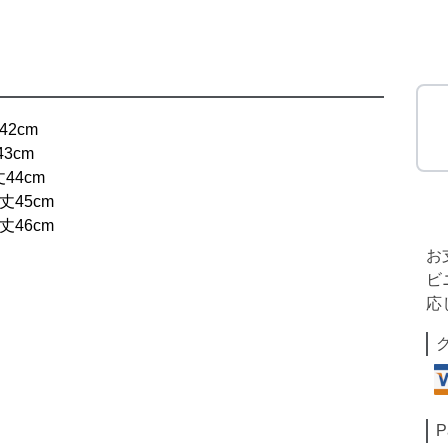
42cm
43cm
丈44cm
袖丈45cm
袖丈46cm
お
ビ
応
P