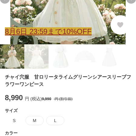
Previous slide
Ne
8
月
6
日 23:59まで10%OFF
チャイ穴服 甘ロリータライムグリーンシアースリーブフ
ラワーワンピース
8,990
円 (税込)
9,990
円 (割引前)
サイズ
S
M
L
カラー