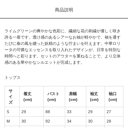
商品説明
ライムグリーンの爽やかな色彩に、繊細な花の刺繍が優しく咲き
誇る一着です。透け感のあるシアーなお袖が軽やかで、袖を通す
たびに春の風を纏った妖精のような佇まいを叶えます。中華ロリ
ータの可憐なエッセンスを取り入れたデザインが、日常を特別な
時間へと彩ります。セットのアウターを重ねることで、より立体
感のある華やかなシルエットが完成します。
トップス
サ
着丈
バスト
肩幅
袖丈
袖口
イ
(cm)
(cm)
(cm)
(cm)
(cm)
ズ
S
29
88
33
29
27
M
30
92
34
30
28