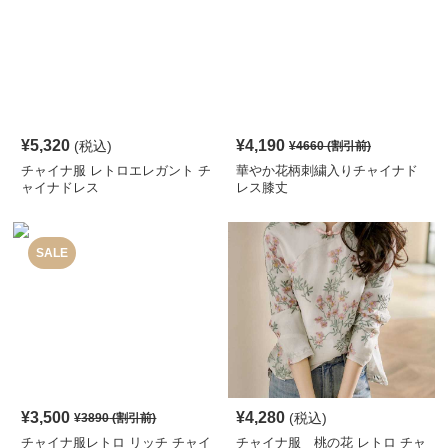
¥
5,320
¥
4,190
(税込)
¥
4660
(割引前)
チャイナ服 レトロエレガント チ
華やか花柄刺繍入りチャイナド
ャイナドレス
レス膝丈
SALE
¥
3,500
¥
4,280
(税込)
¥
3890
(割引前)
チャイナ服レトロ リッチ チャイ
チャイナ服 桃の花 レトロ チャ