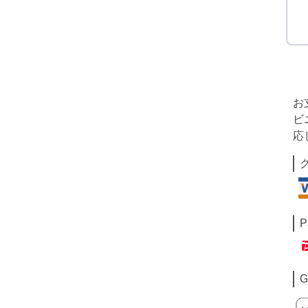
お
ビ
応
P
G