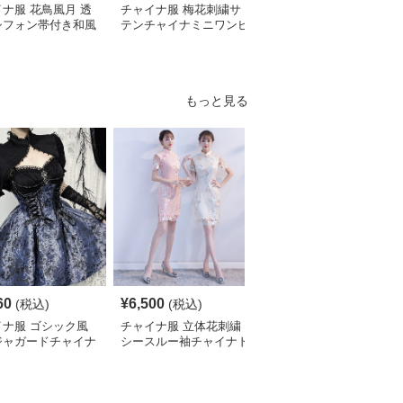
ナ服 花鳥風月 透
チャイナ服 梅花刺繍サ
チャイナ服 レース袖飾
シフォン帯付き和風
テンチャイナミニワンピ
り花柄チャイナ半袖ワン
ピース
ース
ピース
もっと見る
SALE
60
¥
6,500
¥
2,700
(税込)
(税込)
¥
3010
(割引前)
イナ服 ゴシック風
チャイナ服 立体花刺繍
チャイナ服 花柄刺繍ホ
ジャガードチャイナ
シースルー袖チャイナド
ルターネックチャイナド
ィースドレス
レス
レス袖付き