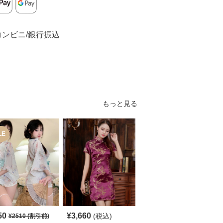
コンビニ/銀行振込
もっと見る
LE
50
¥
3,660
¥
5,140
(税込)
(税込)
¥
2510
(割引前)