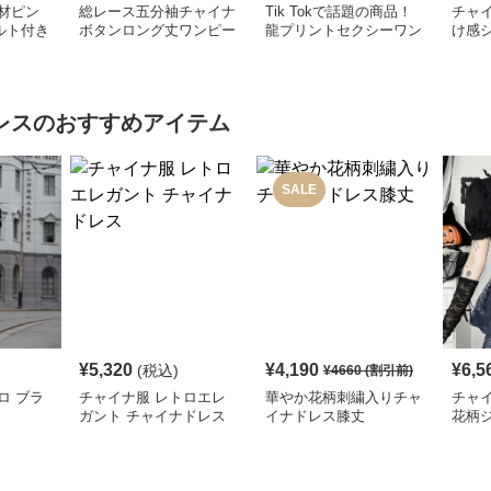
材ピン
総レース五分袖チャイナ
Tik Tokで話題の商品！
チャイ
ルト付き
ボタンロング丈ワンピー
龍プリントセクシーワン
け感
ス
ス
ピース
ワン
レス
のおすすめアイテム
SALE
¥
5,320
¥
4,190
¥
6,5
(税込)
¥
4660
(割引前)
ロ ブラ
チャイナ服 レトロエレ
華やか花柄刺繍入りチャ
チャ
ガント チャイナドレス
イナドレス膝丈
花柄
レデ