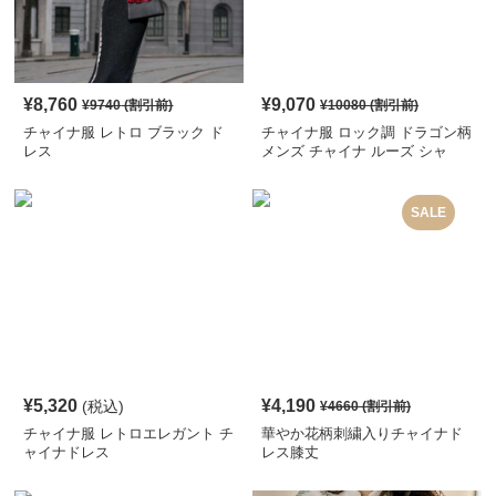
¥
8,760
¥
9,070
¥
9740
(割引前)
¥
10080
(割引前)
チャイナ服 レトロ ブラック ド
チャイナ服 ロック調 ドラゴン柄
レス
メンズ チャイナ ルーズ シャ
ツ
SALE
¥
5,320
¥
4,190
(税込)
¥
4660
(割引前)
チャイナ服 レトロエレガント チ
華やか花柄刺繍入りチャイナド
ャイナドレス
レス膝丈