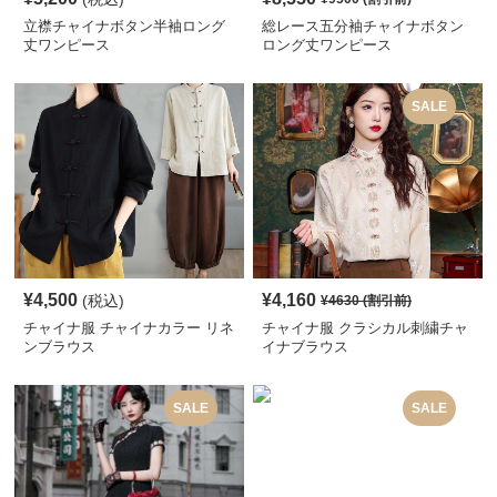
立襟チャイナボタン半袖ロング
総レース五分袖チャイナボタン
丈ワンピース
ロング丈ワンピース
SALE
¥
4,500
¥
4,160
(税込)
¥
4630
(割引前)
チャイナ服 チャイナカラー リネ
チャイナ服 クラシカル刺繍チャ
ンブラウス
イナブラウス
SALE
SALE