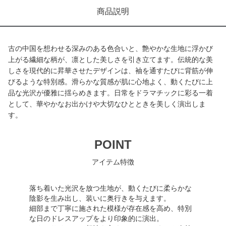
商品説明
古の中国を想わせる深みのある色合いと、艶やかな生地に浮かび
上がる繊細な柄が、凛とした美しさを引き立てます。伝統的な美
しさを現代的に昇華させたデザインは、袖を通すたびに背筋が伸
びるような特別感。滑らかな質感が肌に心地よく、動くたびに上
品な光沢が優雅に揺らめきます。日常をドラマチックに彩る一着
として、華やかなお出かけや大切なひとときを美しく演出しま
す。
POINT
アイテム特徴
落ち着いた光沢を放つ生地が、動くたびに柔らかな
陰影を生み出し、装いに奥行きを与えます。
細部まで丁寧に施された模様が存在感を高め、特別
な日のドレスアップをより印象的に演出。