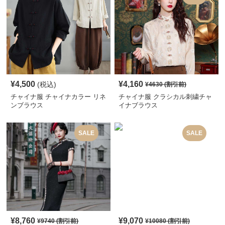
¥
4,500
¥
4,160
(税込)
¥
4630
(割引前)
チャイナ服 チャイナカラー リネ
チャイナ服 クラシカル刺繍チャ
ンブラウス
イナブラウス
SALE
SALE
¥
8,760
¥
9,070
¥
9740
(割引前)
¥
10080
(割引前)