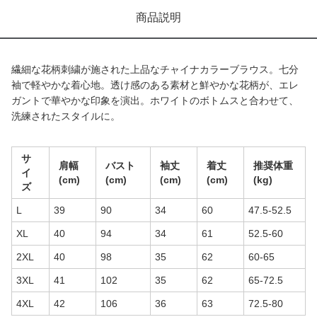
商品説明
繊細な花柄刺繍が施された上品なチャイナカラーブラウス。七分
袖で軽やかな着心地。透け感のある素材と鮮やかな花柄が、エレ
ガントで華やかな印象を演出。ホワイトのボトムスと合わせて、
洗練されたスタイルに。
サ
肩幅
バスト
袖丈
着丈
推奨体重
イ
(cm)
(cm)
(cm)
(cm)
(kg)
ズ
L
39
90
34
60
47.5-52.5
XL
40
94
34
61
52.5-60
2XL
40
98
35
62
60-65
3XL
41
102
35
62
65-72.5
4XL
42
106
36
63
72.5-80