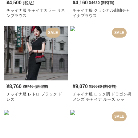
¥
4,500
¥
4,160
(税込)
¥
4630
(割引前)
チャイナ服 チャイナカラー リネ
チャイナ服 クラシカル刺繍チャ
ンブラウス
イナブラウス
SALE
SALE
¥
8,760
¥
9,070
¥
9740
(割引前)
¥
10080
(割引前)
チャイナ服 レトロ ブラック ド
チャイナ服 ロック調 ドラゴン柄
レス
メンズ チャイナ ルーズ シャ
ツ
SALE