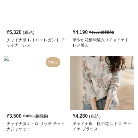
¥
5,320
¥
4,190
(税込)
¥
4660
(割引前)
チャイナ服 レトロエレガント チ
華やか花柄刺繍入りチャイナド
ャイナドレス
レス膝丈
SALE
¥
3,500
¥
4,280
(税込)
¥
3890
(割引前)
チャイナ服レトロ リッチ チャイ
チャイナ服 桃の花 レトロ チャ
ナジャケット
イナ ブラウス