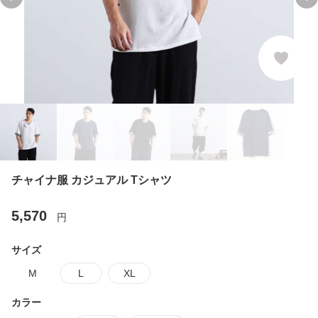
Previous slide
Ne
チャイナ服 カジュアル Tシャツ
5,570
円
サイズ
M
L
XL
カラー