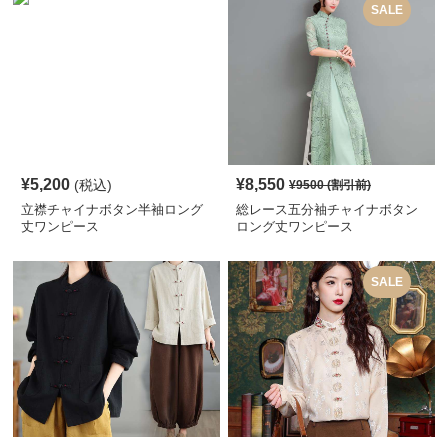
SALE
¥
5,200
¥
8,550
(税込)
¥
9500
(割引前)
立襟チャイナボタン半袖ロング
総レース五分袖チャイナボタン
丈ワンピース
ロング丈ワンピース
SALE