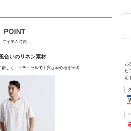
POINT
アイテム特徴
風合いのリネン素材
お
に優しく、ナチュラルで上質な着心地を実現
ビ
応
P