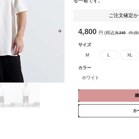
る一着です。
ご注文確定か
4,800
円 (税込)
5,340
円 (
Next slide
サイズ
M
L
XL
カラー
ホワイト
購
カ