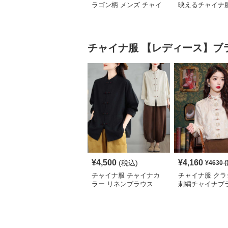
ラゴン柄 メンズ チャイ
映えるチャイナ
ナ ルーズ シャツ
シャツ
チャイナ服
【レディース】ブ
¥
4,500
¥
4,160
(税込)
¥
4630
(
チャイナ服 チャイナカ
チャイナ服 クラ
ラー リネンブラウス
刺繍チャイナブ