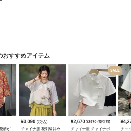
のおすすめアイテム
SALE
¥
3,090
¥
2,670
¥
4,2
(税込)
¥
2970
(割引前)
花柄が
チャイナ服 花刺繍斜め
チャイナ服 チャイナボ
チャ