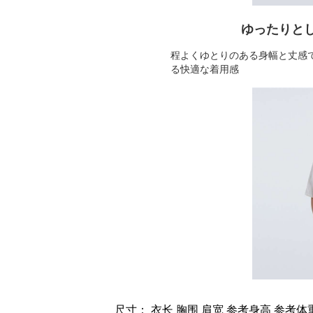
ゆったりと
程よくゆとりのある身幅と丈感
る快適な着用感
尺寸： 衣长 胸围 肩宽 参考身高 参考体