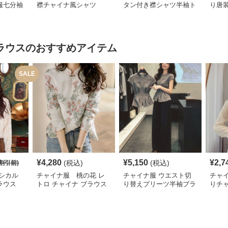
服七分袖
襟チャイナ風シャツ
タン付き襟シャツ半袖ト
り唐
ップス
ラウス
のおすすめアイテム
SALE
¥
4,280
¥
5,150
¥
2,7
(税込)
(税込)
割引前)
シカル
チャイナ服 桃の花 レ
チャイナ服 ウエスト切
チャ
ラウス
トロ チャイナ ブラウス
り替えプリーツ半袖ブラ
りチ
ウス
ショ