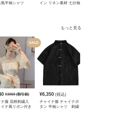
装風半袖シャツ
イン リネン素材 七分袖
中国風半袖シャツ
シャツ
もっと見る
SALE
S
40
¥
6,350
¥
4,780
(税込)
¥
3050
(割引前)
¥
5320
(割引前)
イナ服 花柄刺繍入
チャイナ服 チャイナボ
チャイナ服 花柄刺繍入
ャイナ風リボン付き
タン 半袖シャツ 刺繍
りチャイナカラーブラウ
ート丈ブラウス
入り
ス