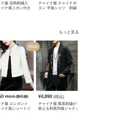
イナ服 花柄刺繍入
チャイナ服 チャイナボ
チャイナ服 花柄刺繍入
ャイナ風リボン付き
タン 半袖シャツ 刺繍
りチャイナカラーブラウ
ート丈ブラウス
入り
ス
もっと見る
SALE
S
50
¥
4,890
¥
9,070
(税込)
¥
5510
(割引前)
¥
10080
(割引前)
イナ服 エレガント
チャイナ服 鳳凰刺繍が
チャイナ ジャケット 龍
ャイナ風ショートジ
映える和風羽織ジャケッ
刺繍 マオカラー 黒 メン
ット
ト
ズ 立ち襟 スリム ステー
ジ衣装 華やか オリエン
タル モダン