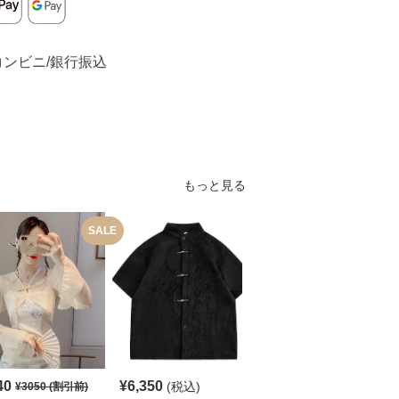
コンビニ/銀行振込
もっと見る
SALE
S
40
¥
6,350
¥
4,780
(税込)
¥
3050
(割引前)
¥
5320
(割引前)