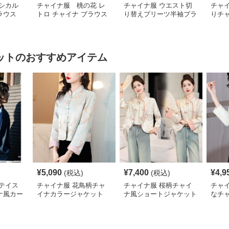
シカル
チャイナ服 桃の花 レ
チャイナ服 ウエスト切
チャ
ラウス
トロ チャイナ ブラウス
り替えプリーツ半袖ブラ
りチ
ウス
ショ
ット
のおすすめアイテム
¥
5,090
¥
7,400
¥
4,9
(税込)
(税込)
テイス
チャイナ服 花鳥柄チャ
チャイナ服 桜柄チャイ
チャ
ナ風カー
イナカラージャケット
ナ風ショートジャケット
なチ
ット
ャケ