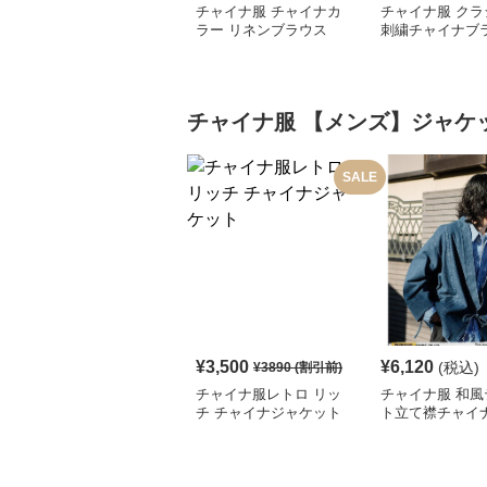
チャイナ服 チャイナカ
チャイナ服 クラ
ラー リネンブラウス
刺繍チャイナブ
チャイナ服
【メンズ】ジャケ
SALE
¥
3,500
¥
6,120
(税込)
¥
3890
(割引前)
チャイナ服レトロ リッ
チャイナ服 和風
チ チャイナジャケット
ト立て襟チャイ
ディガンジャケ