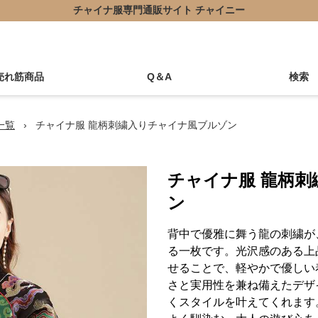
チャイナ服専門通販サイト チャイニー
売れ筋商品
Q＆A
検索
一覧
›
チャイナ服 龍柄刺繍入りチャイナ風ブルゾン
チャイナ服 龍柄
ン
背中で優雅に舞う龍の刺繍が
る一枚です。光沢感のある上
せることで、軽やかで優しい
さと実用性を兼ね備えたデザ
くスタイルを叶えてくれます