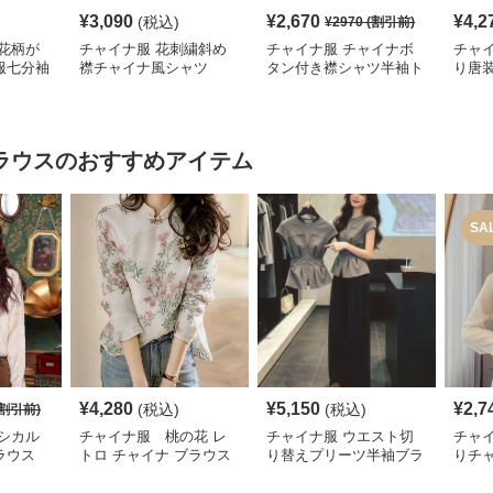
¥
3,090
¥
2,670
¥
4,2
(税込)
¥
2970
(割引前)
花柄が
チャイナ服 花刺繍斜め
チャイナ服 チャイナボ
チャ
服七分袖
襟チャイナ風シャツ
タン付き襟シャツ半袖ト
り唐
ップス
ラウス
のおすすめアイテム
SA
¥
4,280
¥
5,150
¥
2,7
(税込)
(税込)
割引前)
シカル
チャイナ服 桃の花 レ
チャイナ服 ウエスト切
チャ
ラウス
トロ チャイナ ブラウス
り替えプリーツ半袖ブラ
りチ
ウス
ショ