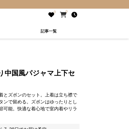
0
0
記事一覧
入り中国風パジャマ上下セ
着とズボンのセット。上着は立ち襟で
タンで留める。ズボンはゆったりとし
節可能。快適な着心地で室内着やリラ