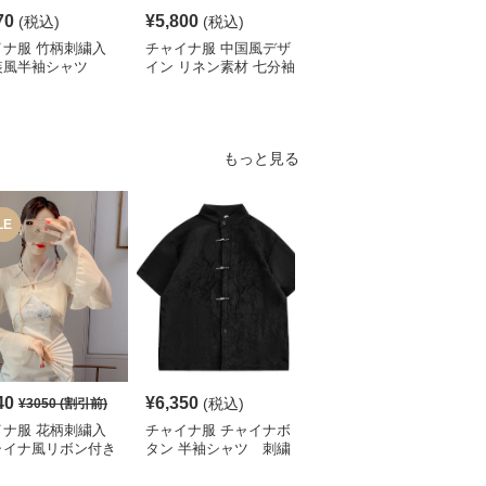
70
¥
5,800
¥
4,190
(税込)
(税込)
(税込)
イナ服 竹柄刺繍入
チャイナ服 中国風デザ
チャイナ服 伝統柄入り
装風半袖シャツ
イン リネン素材 七分袖
中国風半袖シャツ
シャツ
もっと見る
LE
SALE
40
¥
6,350
¥
4,780
(税込)
¥
3050
(割引前)
¥
5320
(割引前)
イナ服 花柄刺繍入
チャイナ服 チャイナボ
チャイナ服 花柄刺繍入
ャイナ風リボン付き
タン 半袖シャツ 刺繍
りチャイナカラーブラウ
ート丈ブラウス
入り
ス