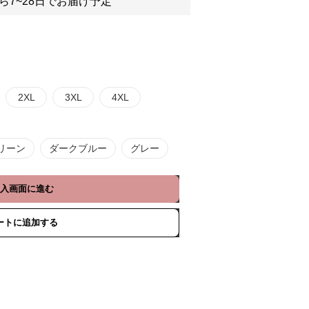
ら7~28日でお届け予定
2XL
3XL
4XL
リーン
ダークブルー
グレー
入画面に進む
ートに追加する