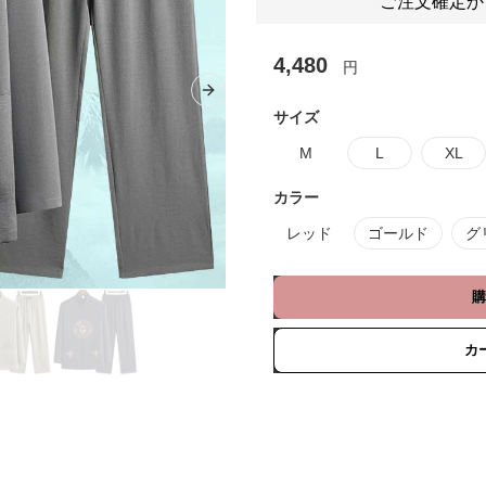
ご注文確定か
4,480
円
Next slide
サイズ
M
L
XL
カラー
レッド
ゴールド
グ
購
カ