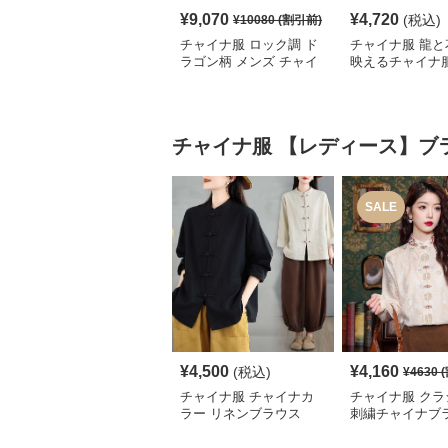
¥
9,070
¥
4,720
(税込)
¥
10080
(割引前)
チャイナ服 ロック調 ド
チャイナ服 龍と
ラゴン柄 メンズ チャイ
映えるチャイナ
ナ ルーズ シャツ
シャツ
チャイナ服
【レディース】ブ
SALE
¥
4,500
¥
4,160
(税込)
¥
4630
(
チャイナ服 チャイナカ
チャイナ服 クラ
ラー リネンブラウス
刺繍チャイナブ