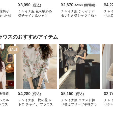
¥
3,090
¥
2,670
¥
4,2
(税込)
¥
2970
(割引前)
花柄が
チャイナ服 花刺繍斜め
チャイナ服 チャイナボ
チャ
服七分袖
襟チャイナ風シャツ
タン付き襟シャツ半袖ト
り唐
ップス
ラウス
のおすすめアイテム
SALE
¥
4,280
¥
5,150
¥
2,7
(税込)
(税込)
割引前)
シカル
チャイナ服 桃の花 レ
チャイナ服 ウエスト切
チャ
ラウス
トロ チャイナ ブラウス
り替えプリーツ半袖ブラ
りチ
ウス
ショ