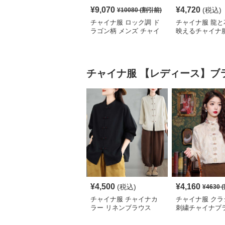
¥
9,070
¥
4,720
(税込)
¥
10080
(割引前)
チャイナ服 ロック調 ド
チャイナ服 龍と
ラゴン柄 メンズ チャイ
映えるチャイナ
ナ ルーズ シャツ
シャツ
チャイナ服
【レディース】ブ
¥
4,500
¥
4,160
(税込)
¥
4630
(
チャイナ服 チャイナカ
チャイナ服 クラ
ラー リネンブラウス
刺繍チャイナブ