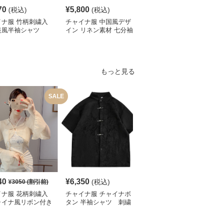
70
¥
5,800
¥
4,190
(税込)
(税込)
(税込)
イナ服 竹柄刺繍入
チャイナ服 中国風デザ
チャイナ服 伝統柄入り
装風半袖シャツ
イン リネン素材 七分袖
中国風半袖シャツ
シャツ
もっと見る
SALE
40
¥
6,350
¥
5,320
(税込)
(税込)
¥
3050
(割引前)
イナ服 花柄刺繍入
チャイナ服 チャイナボ
チャイナ服 花柄刺繍入
ャイナ風リボン付き
タン 半袖シャツ 刺繍
りチャイナカラーブラウ
ート丈ブラウス
入り
ス