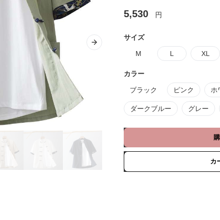
5,530
円
サイズ
Next slide
M
L
XL
カラー
ブラック
ピンク
ホ
ダークブルー
グレー
購
カ