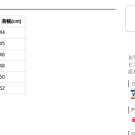
肩幅(cm)
44
45
46
お
ビ
48
応
50
52
P
G