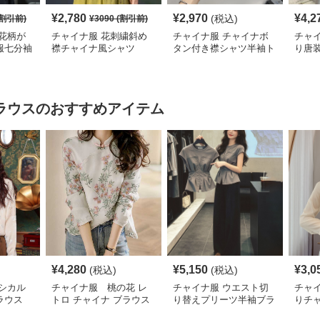
¥
2,780
¥
2,970
¥
4,2
(税込)
割引前)
¥
3090
(割引前)
花柄が
チャイナ服 花刺繍斜め
チャイナ服 チャイナボ
チャ
服七分袖
襟チャイナ風シャツ
タン付き襟シャツ半袖ト
り唐
ップス
ラウス
のおすすめアイテム
¥
4,280
¥
5,150
¥
3,0
(税込)
(税込)
シカル
チャイナ服 桃の花 レ
チャイナ服 ウエスト切
チャ
ラウス
トロ チャイナ ブラウス
り替えプリーツ半袖ブラ
りチ
ウス
ショ