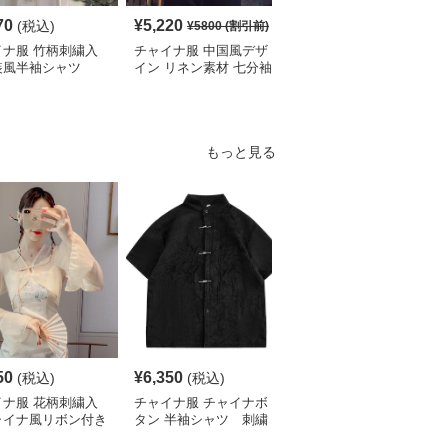
70
¥
5,220
¥
4,190
(税込)
(税込)
¥
5800
(割引前)
イナ服 竹柄刺繍入
チャイナ服 中国風デザ
チャイナ服 伝統柄入り
装風半袖シャツ
イン リネン素材 七分袖
中国風半袖シャツ
シャツ
もっと見る
50
¥
6,350
¥
5,320
(税込)
(税込)
(税込)
イナ服 花柄刺繍入
チャイナ服 チャイナボ
チャイナ服 花柄刺繍入
ャイナ風リボン付き
タン 半袖シャツ 刺繍
りチャイナカラーブラウ
ート丈ブラウス
入り
ス