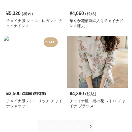
¥
5,320
¥
4,660
(税込)
(税込)
チャイナ服 レトロエレガント チ
華やか花柄刺繍入りチャイナド
ャイナドレス
レス膝丈
SALE
¥
3,500
¥
4,280
(税込)
¥
3890
(割引前)
チャイナ服レトロ リッチ チャイ
チャイナ服 桃の花 レトロ チャ
ナジャケット
イナ ブラウス
›
人気アイテム一覧へ