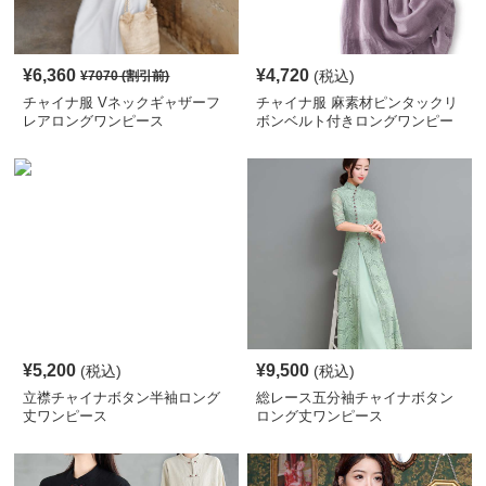
¥
6,360
¥
4,720
(税込)
¥
7070
(割引前)
チャイナ服 Vネックギャザーフ
チャイナ服 麻素材ピンタックリ
レアロングワンピース
ボンベルト付きロングワンピー
ス
¥
5,200
¥
9,500
(税込)
(税込)
立襟チャイナボタン半袖ロング
総レース五分袖チャイナボタン
丈ワンピース
ロング丈ワンピース