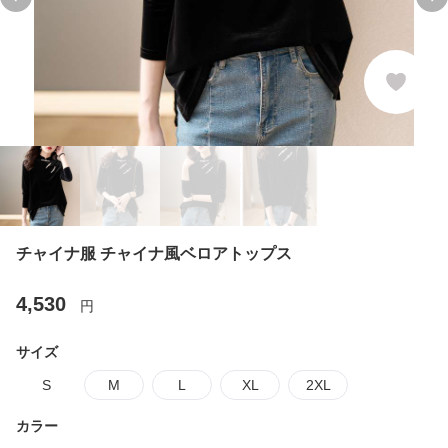
Previous slide
Ne
チャイナ服 チャイナ風ベロアトップス
4,530
円
サイズ
S
M
L
XL
2XL
カラー