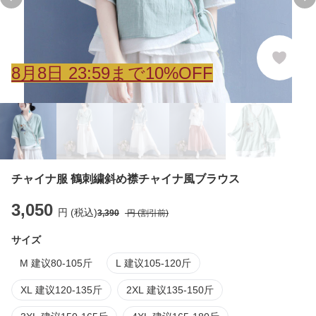
Previous slide
Ne
8
月
8
日 23:59まで10%OFF
チャイナ服 鶴刺繍斜め襟チャイナ風ブラウス
3,050
円 (税込)
3,390
円 (割引前)
サイズ
M 建议80-105斤
L 建议105-120斤
XL 建议120-135斤
2XL 建议135-150斤