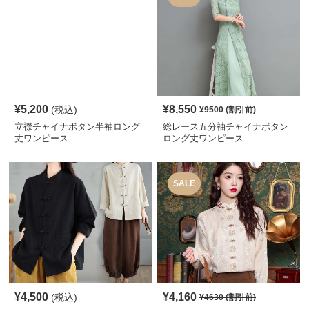
¥
5,200
¥
8,550
(税込)
¥
9500
(割引前)
立襟チャイナボタン半袖ロング
総レース五分袖チャイナボタン
丈ワンピース
ロング丈ワンピース
SALE
¥
4,500
¥
4,160
(税込)
¥
4630
(割引前)