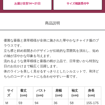
お届け目安14〜21日
サイズ相談受付中
商品説明
優雅な薔薇と唐草模様が全体に施された華やかなチャイナ服のブ
ラウスです。
立ち襟と斜め前開きのデザインが伝統的な雰囲気を演出し、短め
の袖が涼やかな印象を与えます。
流れるような唐草模様と薔薇の柄が上品で、日常使いから特別な
日のお出かけまで幅広く活躍します。
体のラインを美しく見せるすっきりとしたシルエットで、和洋ど
ちらのコーディネートにも合わせやすい一着です。
サイ
着丈
バスト
肩幅
袖丈
身長
ズ
(cm)
(cm)
(cm)
(cm)
(cm)
M
59
94
36
58
155-175