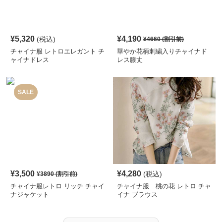
¥
5,320
¥
4,190
(税込)
¥
4660
(割引前)
チャイナ服 レトロエレガント チ
華やか花柄刺繍入りチャイナド
ャイナドレス
レス膝丈
SALE
¥
3,500
¥
4,280
(税込)
¥
3890
(割引前)
チャイナ服レトロ リッチ チャイ
チャイナ服 桃の花 レトロ チャ
ナジャケット
イナ ブラウス