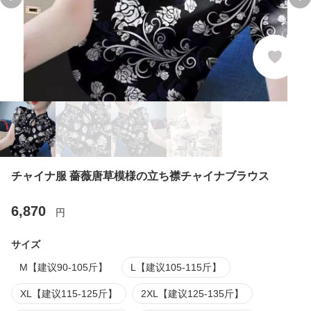
Previous slide
Ne
チャイナ服 薔薇唐草模様の立ち襟チャイナブラウス
6,870
円
サイズ
M【建议90-105斤】
L【建议105-115斤】
XL【建议115-125斤】
2XL【建议125-135斤】