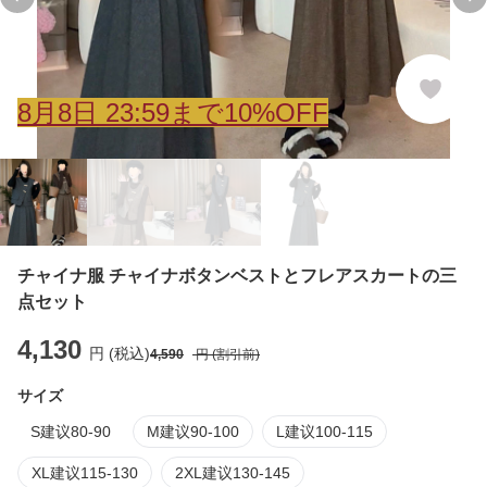
Previous slide
Ne
8
月
8
日 23:59まで10%OFF
チャイナ服 チャイナボタンベストとフレアスカートの三
点セット
4,130
円 (税込)
4,590
円 (割引前)
サイズ
S建议80-90
M建议90-100
L建议100-115
XL建议115-130
2XL建议130-145