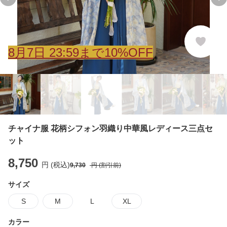
Previous slide
Ne
8
月
7
日 23:59まで10%OFF
チャイナ服 花柄シフォン羽織り中華風レディース三点セ
ット
8,750
円 (税込)
9,730
円 (割引前)
サイズ
S
M
L
XL
カラー