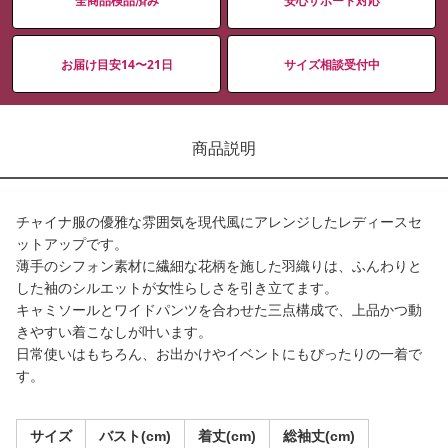
全商品検品済み
安心サポート対応
お届け目安14〜21日
サイズ相談受付中
商品説明
チャイナ服の優雅な雰囲気を現代風にアレンジしたレディースセ
ットアップです。
薄手のシフォン素材に繊細な花柄を施した羽織りは、ふんわりと
した袖のシルエットが女性らしさを引き立てます。
キャミソールとワイドパンツを合わせた三点構成で、上品かつ動
きやすい着こなしが叶います。
日常使いはもちろん、お出かけやイベントにもぴったりの一着で
す。
サイズ
バスト(cm)
着丈(cm)
総袖丈(cm)