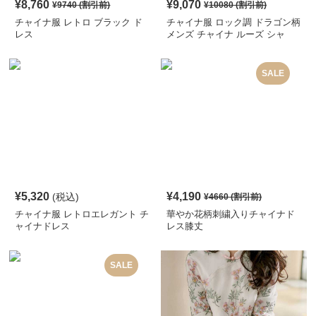
¥
8,760
¥
9,070
¥
9740
(割引前)
¥
10080
(割引前)
チャイナ服 レトロ ブラック ド
チャイナ服 ロック調 ドラゴン柄
レス
メンズ チャイナ ルーズ シャ
ツ
SALE
¥
5,320
¥
4,190
(税込)
¥
4660
(割引前)
チャイナ服 レトロエレガント チ
華やか花柄刺繍入りチャイナド
ャイナドレス
レス膝丈
SALE