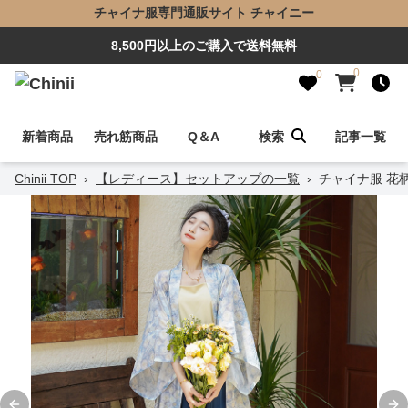
チャイナ服専門通販サイト チャイニー
8,500円以上のご購入で送料無料
0
0
新着商品
売れ筋商品
Q＆A
検索
記事一覧
Chinii TOP
›
【レディース】セットアップの一覧
›
チャイナ服 花