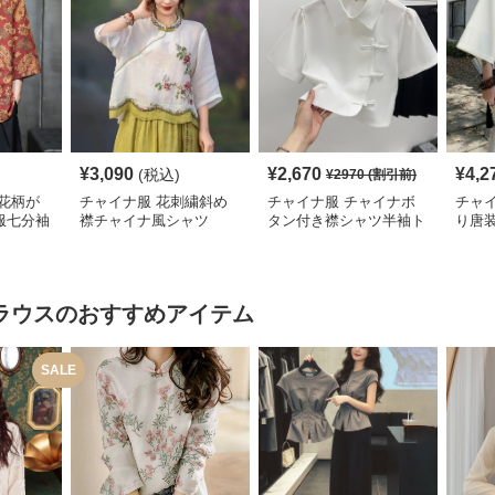
¥
3,090
¥
2,670
¥
4,2
(税込)
¥
2970
(割引前)
花柄が
チャイナ服 花刺繍斜め
チャイナ服 チャイナボ
チャ
服七分袖
襟チャイナ風シャツ
タン付き襟シャツ半袖ト
り唐
ップス
ラウス
のおすすめアイテム
SALE