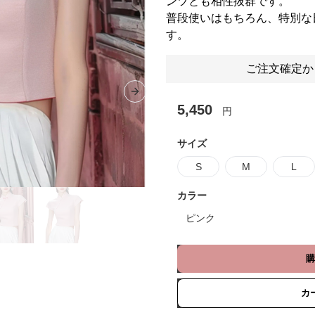
ンツとも相性抜群です。
普段使いはもちろん、特別な
す。
ご注文確定か
Next slide
5,450
円
サイズ
S
M
L
カラー
ピンク
購
カ