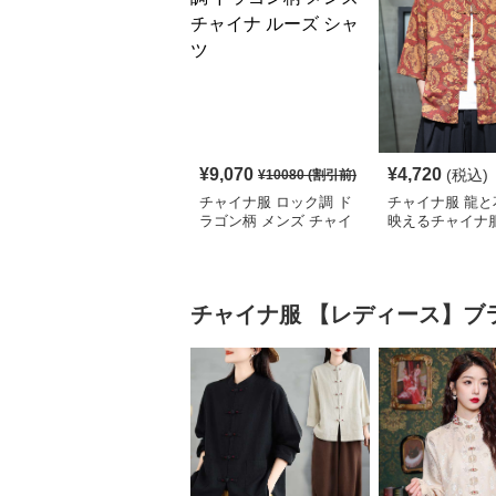
¥
9,070
¥
4,720
(税込)
¥
10080
(割引前)
チャイナ服 ロック調 ド
チャイナ服 龍と
ラゴン柄 メンズ チャイ
映えるチャイナ
ナ ルーズ シャツ
シャツ
チャイナ服
【レディース】ブ