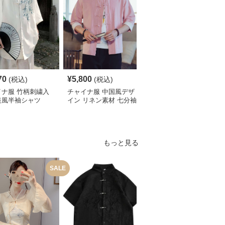
70
¥
5,800
¥
4,190
(税込)
(税込)
(税込)
イナ服 竹柄刺繍入
チャイナ服 中国風デザ
チャイナ服 伝統柄入り
装風半袖シャツ
イン リネン素材 七分袖
中国風半袖シャツ
シャツ
もっと見る
SALE
S