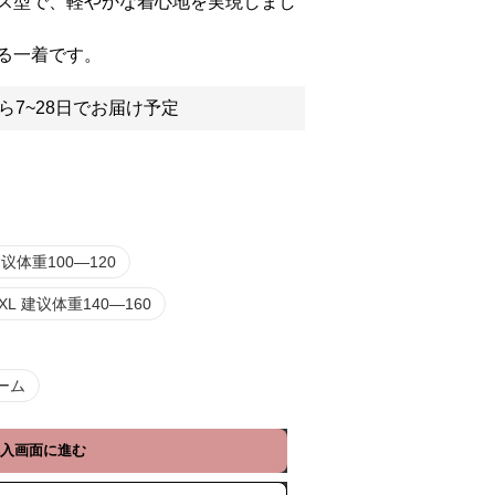
ス型で、軽やかな着心地を実現しまし
る一着です。
ら7~28日でお届け予定
建议体重100—120
XL 建议体重140—160
ーム
入画面に進む