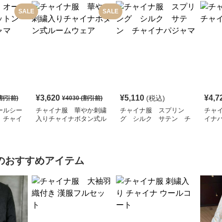
SALE
SALE
¥
3,620
¥
5,110
¥
4,7
(税込)
割引前)
¥
4030
(割引前)
ールシー
チャイナ服 華やか刺繍
チャイナ服 スプリン
チャ
 チャイ
入りチャイナボタン式ル
グ シルク サテン チ
イナ
ームウェア
ャイナパジャマ
のおすすめアイテム