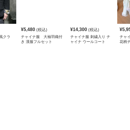
¥
5,480
¥
14,300
¥
5,9
(税込)
(税込)
風クラ
チャイナ服 大袖羽織付
チャイナ服 刺繍入り チ
チャ
き 漢服フルセット
ャイナ ウールコート
花柄