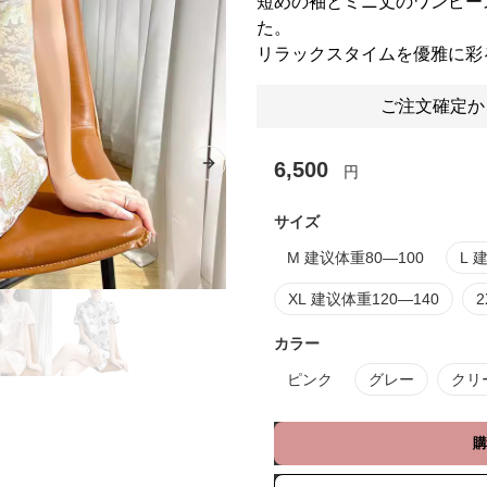
短めの袖とミニ丈のワンピー
た。
リラックスタイムを優雅に彩
ご注文確定か
6,500
円
Next slide
サイズ
M 建议体重80—100
L 
XL 建议体重120—140
2
カラー
ピンク
グレー
クリ
購