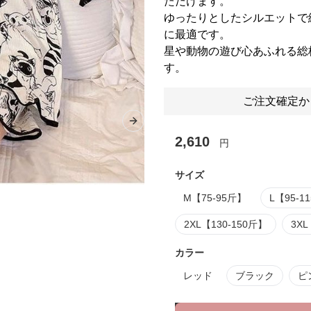
ただけます。
ゆったりとしたシルエットで
に最適です。
星や動物の遊び心あふれる総
す。
ご注文確定か
Next slide
2,610
円
サイズ
M【75-95斤】
L【95-1
2XL【130-150斤】
3XL
カラー
レッド
ブラック
ピ