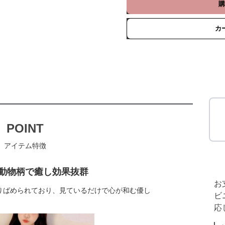
購
カ
POINT
アイテム特徴
動物柄で癒し効果抜群
お
りばめられており、見ているだけで心が和む優し
ビ
応