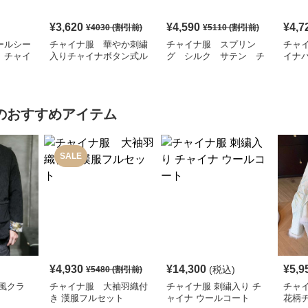
¥
3,620
¥
4,590
¥
4,7
¥
4030
(割引前)
¥
5110
(割引前)
ールシー
チャイナ服 華やか刺繍
チャイナ服 スプリン
チャ
 チャイ
入りチャイナボタン式ル
グ シルク サテン チ
イナ
ームウェア
ャイナパジャマ
のおすすめアイテム
SALE
¥
4,930
¥
14,300
¥
5,9
(税込)
¥
5480
(割引前)
風クラ
チャイナ服 大袖羽織付
チャイナ服 刺繍入り チ
チャ
き 漢服フルセット
ャイナ ウールコート
花柄