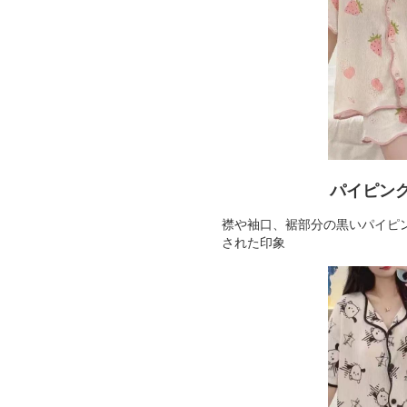
パイピン
襟や袖口、裾部分の黒いパイピ
された印象