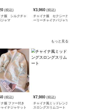
20
¥
3,960
¥
4,320
(税込)
(税込)
¥
4810
(割引前)
イナ服 シルクチャ
チャイナ服 セクシーガ
チャイナ服 セクシー
パジャマ
ーリーチャイナパジャマ
シルク チャイナパジャ
マ
もっと見る
50
¥
7,980
¥
6,510
(税込)
(税込)
(税込)
イナ服 ファー付き
チャイナ風ミッドレング
チャイナドレス風ノース
チャイナジャケット
スロングスリムコート
リーブコート