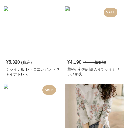
ツ
SALE
¥
5,320
¥
4,190
(税込)
¥
4660
(割引前)
チャイナ服 レトロエレガント チ
華やか花柄刺繍入りチャイナド
ャイナドレス
レス膝丈
SALE