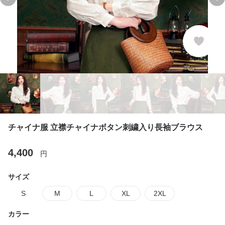
Previous slide
Ne
チャイナ服 立襟チャイナボタン刺繍入り長袖ブラウス
4,400
円
サイズ
S
M
L
XL
2XL
カラー