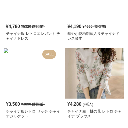
¥
4,780
¥
4,190
¥
5320
(割引前)
¥
4660
(割引前)
チャイナ服 レトロエレガント チ
華やか花柄刺繍入りチャイナド
ャイナドレス
レス膝丈
SALE
¥
3,500
¥
4,280
(税込)
¥
3890
(割引前)
チャイナ服レトロ リッチ チャイ
チャイナ服 桃の花 レトロ チャ
ナジャケット
イナ ブラウス