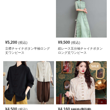
¥
5,200
¥
9,500
(税込)
(税込)
立襟チャイナボタン半袖ロング
総レース五分袖チャイナボタン
丈ワンピース
ロング丈ワンピース
SALE
¥
4,500
¥
4,160
(税込)
¥
4630
(割引前)