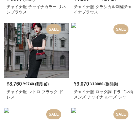
チャイナ服 チャイナカラー リネ
チャイナ服 クラシカル刺繍チャ
ンブラウス
イナブラウス
SALE
SALE
¥
8,760
¥
9,070
¥
9740
(割引前)
¥
10080
(割引前)
チャイナ服 レトロ ブラック ド
チャイナ服 ロック調 ドラゴン柄
レス
メンズ チャイナ ルーズ シャ
ツ
SALE
SALE