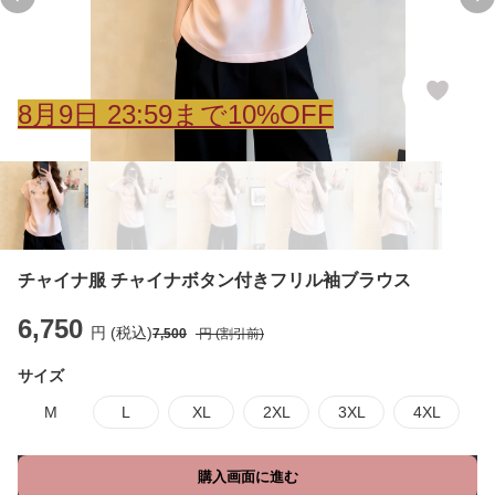
Previous slide
Ne
8
月
9
日 23:59まで10%OFF
チャイナ服 チャイナボタン付きフリル袖ブラウス
6,750
円 (税込)
7,500
円 (割引前)
サイズ
M
L
XL
2XL
3XL
4XL
購入画面に進む