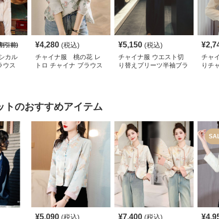
¥
4,280
¥
5,150
¥
2,7
(税込)
(税込)
割引前)
シカル
チャイナ服 桃の花 レ
チャイナ服 ウエスト切
チャ
ラウス
トロ チャイナ ブラウス
り替えプリーツ半袖ブラ
りチ
ウス
ショ
ット
のおすすめアイテム
SA
¥
5,090
¥
7,400
¥
4,9
(税込)
(税込)