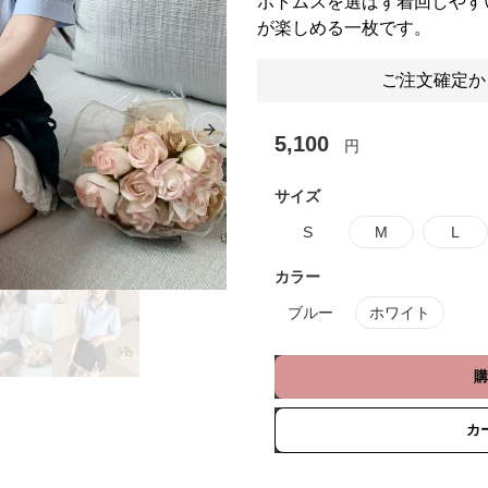
ボトムスを選ばず着回しやす
が楽しめる一枚です。
ご注文確定か
Next slide
5,100
円
サイズ
S
M
L
カラー
ブルー
ホワイト
購
カ