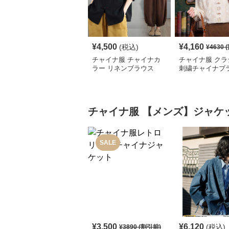
¥
4,500
¥
4,160
(税込)
¥
4630
(
チャイナ服 チャイナカ
チャイナ服 クラ
ラー リネンブラウス
刺繍チャイナブ
チャイナ服
【メンズ】ジャケ
SALE
¥
3,500
¥
6,120
(税込)
¥
3890
(割引前)