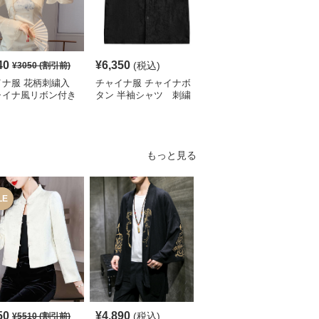
40
¥
6,350
¥
4,780
(税込)
¥
3050
(割引前)
¥
5320
(割引前)
イナ服 花柄刺繍入
チャイナ服 チャイナボ
チャイナ服 花柄刺繍入
ャイナ風リボン付き
タン 半袖シャツ 刺繍
りチャイナカラーブラウ
ート丈ブラウス
入り
ス
もっと見る
LE
SALE
50
¥
4,890
¥
9,070
(税込)
¥
5510
(割引前)
¥
10080
(割引前)