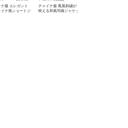
イナ服 エレガント
チャイナ服 鳳凰刺繍が
チャイナ ジャケット 龍
ャイナ風ショートジ
映える和風羽織ジャケッ
刺繍 マオカラー 黒 メン
ット
ト
ズ 立ち襟 スリム ステー
ジ衣装 華やか オリエン
タル モダン