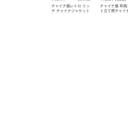
チャイナ服レトロ リッ
チャイナ服 和風
チ チャイナジャケット
ト立て襟チャイ
ディガンジャケ