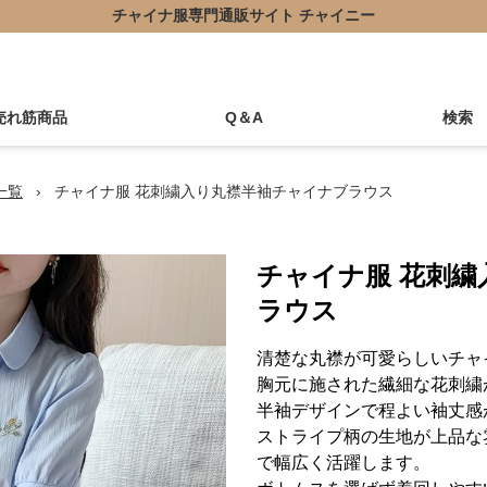
チャイナ服専門通販サイト チャイニー
売れ筋商品
Q＆A
検索
一覧
›
チャイナ服 花刺繍入り丸襟半袖チャイナブラウス
チャイナ服 花刺
ラウス
清楚な丸襟が可愛らしいチャ
胸元に施された繊細な花刺繍
半袖デザインで程よい袖丈感
ストライプ柄の生地が上品な
で幅広く活躍します。