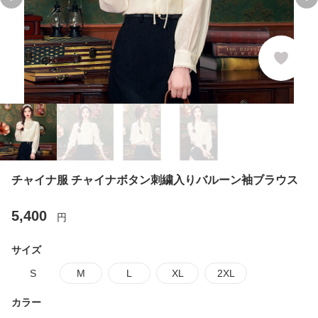
Previous slide
Ne
チャイナ服 チャイナボタン刺繍入りバルーン袖ブラウス
5,400
円
サイズ
S
M
L
XL
2XL
カラー