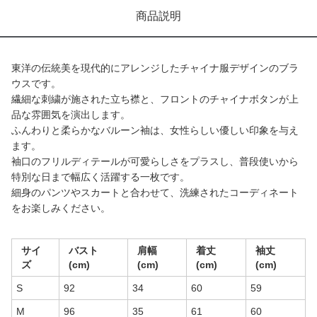
商品説明
東洋の伝統美を現代的にアレンジしたチャイナ服デザインのブラ
ウスです。
繊細な刺繍が施された立ち襟と、フロントのチャイナボタンが上
品な雰囲気を演出します。
ふんわりと柔らかなバルーン袖は、女性らしい優しい印象を与え
ます。
袖口のフリルディテールが可愛らしさをプラスし、普段使いから
特別な日まで幅広く活躍する一枚です。
細身のパンツやスカートと合わせて、洗練されたコーディネート
をお楽しみください。
サイ
バスト
肩幅
着丈
袖丈
ズ
(cm)
(cm)
(cm)
(cm)
S
92
34
60
59
M
96
35
61
60