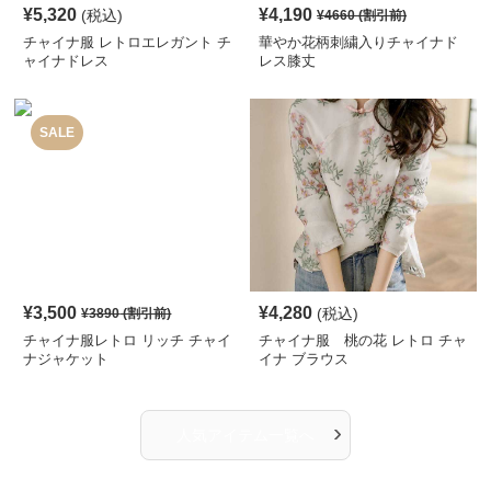
¥
5,320
¥
4,190
(税込)
¥
4660
(割引前)
チャイナ服 レトロエレガント チ
華やか花柄刺繍入りチャイナド
ャイナドレス
レス膝丈
SALE
¥
3,500
¥
4,280
(税込)
¥
3890
(割引前)
チャイナ服レトロ リッチ チャイ
チャイナ服 桃の花 レトロ チャ
ナジャケット
イナ ブラウス
›
人気アイテム一覧へ