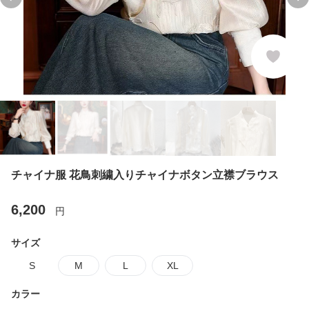
Previous slide
Ne
チャイナ服 花鳥刺繍入りチャイナボタン立襟ブラウス
6,200
円
サイズ
S
M
L
XL
カラー