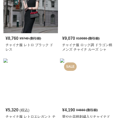
¥
8,760
¥
9,070
¥
9740
(割引前)
¥
10080
(割引前)
チャイナ服 レトロ ブラック ド
チャイナ服 ロック調 ドラゴン柄
レス
メンズ チャイナ ルーズ シャ
ツ
SALE
¥
5,320
¥
4,190
(税込)
¥
4660
(割引前)
チャイナ服 レトロエレガント チ
華やか花柄刺繍入りチャイナド