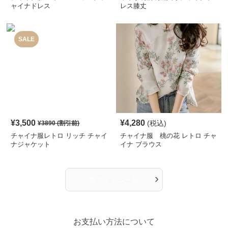
ャイナドレス
レス膝丈
SALE
¥
3,500
¥
4,280
(税込)
¥
3890
(割引前)
チャイナ服レトロ リッチ チャイ
チャイナ服 桃の花 レトロ チャ
ナジャケット
イナ ブラウス
›
人気アイテム一覧へ
お支払い方法について