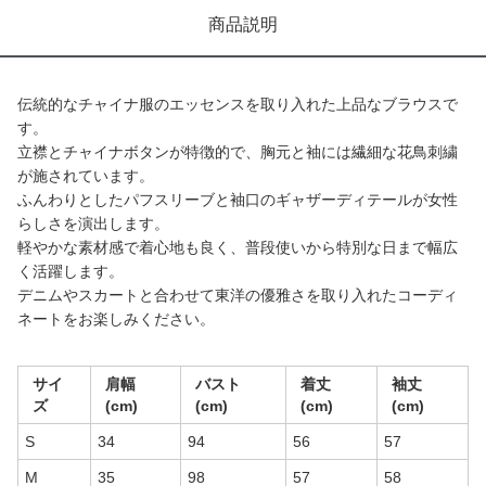
商品説明
伝統的なチャイナ服のエッセンスを取り入れた上品なブラウスで
す。
立襟とチャイナボタンが特徴的で、胸元と袖には繊細な花鳥刺繍
が施されています。
ふんわりとしたパフスリーブと袖口のギャザーディテールが女性
らしさを演出します。
軽やかな素材感で着心地も良く、普段使いから特別な日まで幅広
く活躍します。
デニムやスカートと合わせて東洋の優雅さを取り入れたコーディ
ネートをお楽しみください。
サイ
肩幅
バスト
着丈
袖丈
ズ
(cm)
(cm)
(cm)
(cm)
S
34
94
56
57
M
35
98
57
58