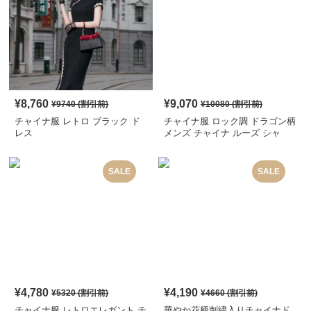
¥
8,760
¥
9,070
¥
9740
(割引前)
¥
10080
(割引前)
チャイナ服 レトロ ブラック ド
チャイナ服 ロック調 ドラゴン柄
レス
メンズ チャイナ ルーズ シャ
ツ
SALE
SALE
¥
4,780
¥
4,190
¥
5320
(割引前)
¥
4660
(割引前)
チャイナ服 レトロエレガント チ
華やか花柄刺繍入りチャイナド