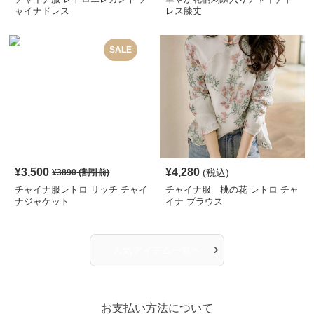
ャイナドレス
レス膝丈
SALE
¥
3,500
¥
4,280
(税込)
¥
3890
(割引前)
チャイナ服レトロ リッチ チャイ
チャイナ服 桃の花 レトロ チャ
ナジャケット
イナ ブラウス
›
人気アイテム一覧へ
お支払い方法について