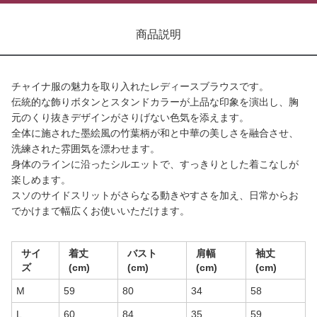
商品説明
チャイナ服の魅力を取り入れたレディースブラウスです。
伝統的な飾りボタンとスタンドカラーが上品な印象を演出し、胸
元のくり抜きデザインがさりげない色気を添えます。
全体に施された墨絵風の竹葉柄が和と中華の美しさを融合させ、
洗練された雰囲気を漂わせます。
身体のラインに沿ったシルエットで、すっきりとした着こなしが
楽しめます。
スソのサイドスリットがさらなる動きやすさを加え、日常からお
でかけまで幅広くお使いいただけます。
サイ
着丈
バスト
肩幅
袖丈
ズ
(cm)
(cm)
(cm)
(cm)
M
59
80
34
58
L
60
84
35
59