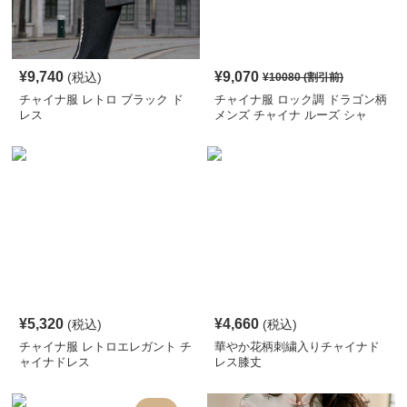
¥
9,740
¥
9,070
(税込)
¥
10080
(割引前)
チャイナ服 レトロ ブラック ド
チャイナ服 ロック調 ドラゴン柄
レス
メンズ チャイナ ルーズ シャ
ツ
¥
5,320
¥
4,660
(税込)
(税込)
チャイナ服 レトロエレガント チ
華やか花柄刺繍入りチャイナド
ャイナドレス
レス膝丈