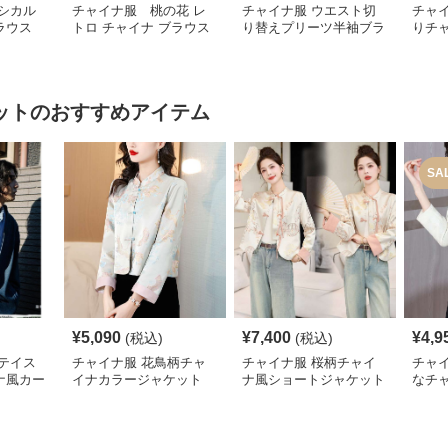
シカル
チャイナ服 桃の花 レ
チャイナ服 ウエスト切
チャ
ラウス
トロ チャイナ ブラウス
り替えプリーツ半袖ブラ
りチ
ウス
ショ
ット
のおすすめアイテム
SA
¥
5,090
¥
7,400
¥
4,9
(税込)
(税込)
テイス
チャイナ服 花鳥柄チャ
チャイナ服 桜柄チャイ
チャ
ナ風カー
イナカラージャケット
ナ風ショートジャケット
なチ
ット
ャケ