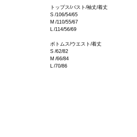
トップス/バスト/袖丈/着丈
S /106/54/65
M /110/55/67
L /114/56/69
ボトムス/ウエスト/着丈
S /62/82
M /66/84
L /70/86