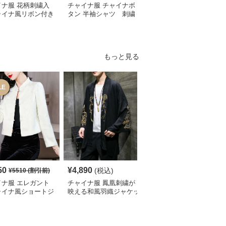
イナ服 花柄刺繍入
チャイナ服 チャイナボ
チャイナ服 花柄刺繍入
ャイナ風リボン付き
タン 半袖シャツ 刺繍
りチャイナカラーブラウ
ート丈ブラウス
入り
ス
もっと見る
LE
SALE
50
¥
4,890
¥
9,070
(税込)
¥
5510
(割引前)
¥
10080
(割引前)
イナ服 エレガント
チャイナ服 鳳凰刺繍が
チャイナ ジャケット 龍
ャイナ風ショートジ
映える和風羽織ジャケッ
刺繍 マオカラー 黒 メン
ット
ト
ズ 立ち襟 スリム ステー
ジ衣装 華やか オリエン
タル モダン