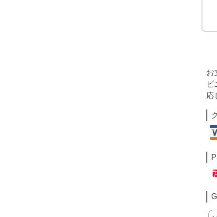
お
ビ
応
P
G