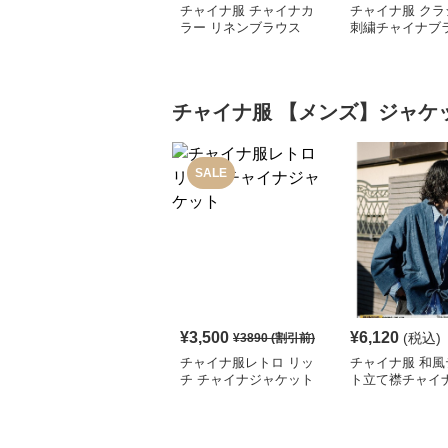
チャイナ服 チャイナカ
チャイナ服 クラ
ラー リネンブラウス
刺繍チャイナブ
チャイナ服
【メンズ】ジャケ
SALE
¥
3,500
¥
6,120
(税込)
¥
3890
(割引前)
チャイナ服レトロ リッ
チャイナ服 和風
チ チャイナジャケット
ト立て襟チャイ
ディガンジャケ