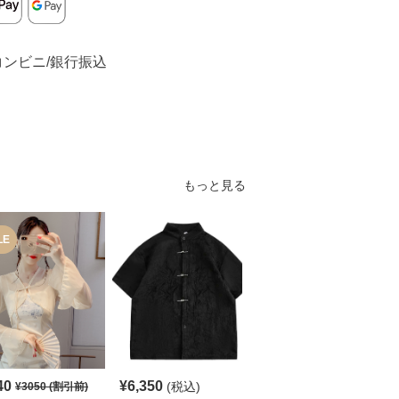
コンビニ/銀行振込
もっと見る
LE
SALE
40
¥
6,350
¥
4,780
(税込)
¥
3050
(割引前)
¥
5320
(割引前)