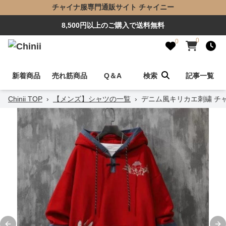
チャイナ服専門通販サイト チャイニー
8,500円以上のご購入で送料無料
0
0
新着商品
売れ筋商品
Q＆A
検索
記事一覧
Chinii TOP
›
【メンズ】シャツの一覧
›
デニム風キリカエ刺繍 チ