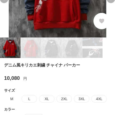
Previous slide
Ne
デニム風キリカエ刺繍 チャイナ パーカー
10,080
円
サイズ
M
L
XL
2XL
3XL
4XL
カラー