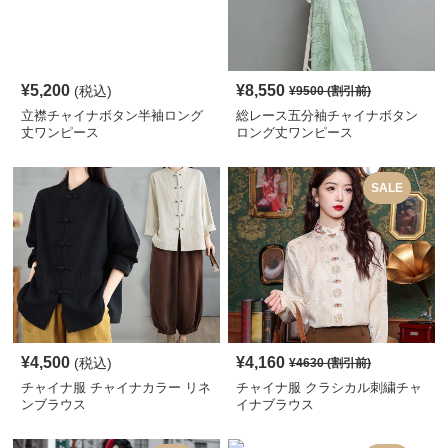
¥
5,200
¥
8,550
(税込)
¥
9500
(割引前)
立襟チャイナボタン半袖ロング
総レース五分袖チャイナボタン
丈ワンピース
ロング丈ワンピース
SALE
¥
4,500
¥
4,160
(税込)
¥
4630
(割引前)
チャイナ服 チャイナカラー リネ
チャイナ服 クラシカル刺繍チャ
ンブラウス
イナブラウス