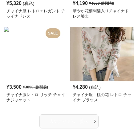
¥
5,320
¥
4,190
(税込)
¥
4660
(割引前)
チャイナ服 レトロエレガント チ
華やか花柄刺繍入りチャイナド
ャイナドレス
レス膝丈
SALE
¥
3,500
¥
4,280
(税込)
¥
3890
(割引前)
チャイナ服レトロ リッチ チャイ
チャイナ服 桃の花 レトロ チャ
ナジャケット
イナ ブラウス
›
人気アイテム一覧へ